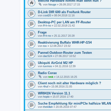
Welche Hardware nimmt man denn nun ?
von
Neuge
»
26.09.2017 17:15
D-Link DIR 600 als Freifunk Router
von
cool20
»
08.04.2018 11:16
Desktop-PC per LAN am FF-Router
von
ff-h-no
»
22.02.2018 21:42
Frage
von
ff-h-no
»
25.11.2017 20:28
Reaktivierung Buffalo WHR-HP-G54
von
tox
»
12.08.2017 23:32
Pannel-Outdoor-Router zum Testen
von
dac524
»
27.06.2017 10:52
Ubiquiti AirGrid M2 HP
von
tuxmos
»
04.11.2016 12:39
Radio Corax
von
tmk
»
14.12.2015 16:25
Client noch mit alter Hardware möglich ?
von
4huf
»
15.08.2016 21:05
WR841N Version 11.1
von
hoplo
»
15.07.2016 17:40
Suche Empfehlung für miniPCIe halfsize WLA
von
thekillah
»
20.05.2016 07:47