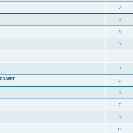
3
5
6
3
1
3
T/DD-WRT
1
5
7
3
15