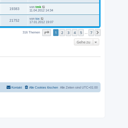
von
tmk
19383
11.04.2012 14:34
von
tox
21752
17.01.2012 19:07
Seite
1
von
7
1
2
3
4
5
7
Nächste
316 Themen
…
Gehe zu
Kontakt
Alle Cookies löschen
Alle Zeiten sind
UTC+01:00