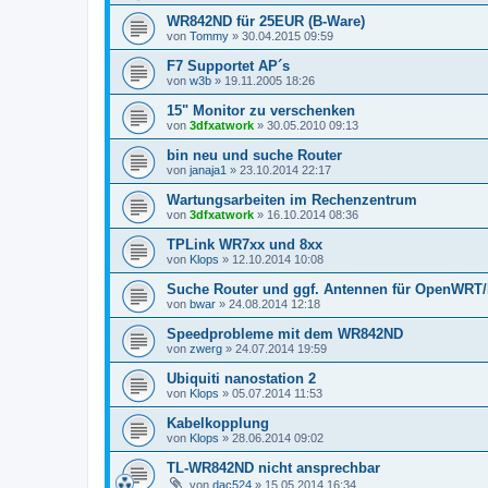
WR842ND für 25EUR (B-Ware)
von
Tommy
»
30.04.2015 09:59
F7 Supportet AP´s
von
w3b
»
19.11.2005 18:26
15" Monitor zu verschenken
von
3dfxatwork
»
30.05.2010 09:13
bin neu und suche Router
von
janaja1
»
23.10.2014 22:17
Wartungsarbeiten im Rechenzentrum
von
3dfxatwork
»
16.10.2014 08:36
TPLink WR7xx und 8xx
von
Klops
»
12.10.2014 10:08
Suche Router und ggf. Antennen für OpenWR
von
bwar
»
24.08.2014 12:18
Speedprobleme mit dem WR842ND
von
zwerg
»
24.07.2014 19:59
Ubiquiti nanostation 2
von
Klops
»
05.07.2014 11:53
Kabelkopplung
von
Klops
»
28.06.2014 09:02
TL-WR842ND nicht ansprechbar
von
dac524
»
15.05.2014 16:34