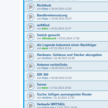
Richtfunk
von
Klops
»
25.04.2014 11:20
Bandbreitennutzung
von
Klops
»
19.05.2014 15:07
wr842nd
von
kwm
»
15.02.2014 12:47
Switch gesucht
von
3dfxatwork
»
23.01.2014 17:58
die Legende bekommt einen Nachfolger
von
kwm
»
07.01.2014 12:14
Hardware, Gehäuse und Stecker abzugeben
von
HotShot
»
01.09.2013 14:48
Antenne rechts/links
von
Klops
»
26.09.2013 13:40
DIR 300
von
Klops
»
02.08.2013 21:02
Server
von
kwm
»
27.02.2013 19:56
Suche: billigen ausrangierten Router
von
HotShot
»
11.10.2012 17:25
Verkaufe WRT54GL
von
matze-pwi
»
13.01.2012 18:30