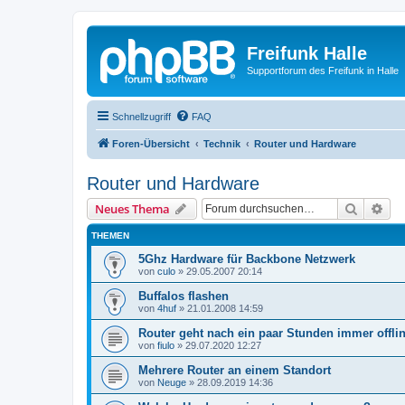
Freifunk Halle
Supportforum des Freifunk in Halle
Schnellzugriff
FAQ
Foren-Übersicht
Technik
Router und Hardware
Router und Hardware
Suche
Erw
Neues Thema
THEMEN
5Ghz Hardware für Backbone Netzwerk
von
culo
»
29.05.2007 20:14
Buffalos flashen
von
4huf
»
21.01.2008 14:59
Router geht nach ein paar Stunden immer offli
von
fiulo
»
29.07.2020 12:27
Mehrere Router an einem Standort
von
Neuge
»
28.09.2019 14:36