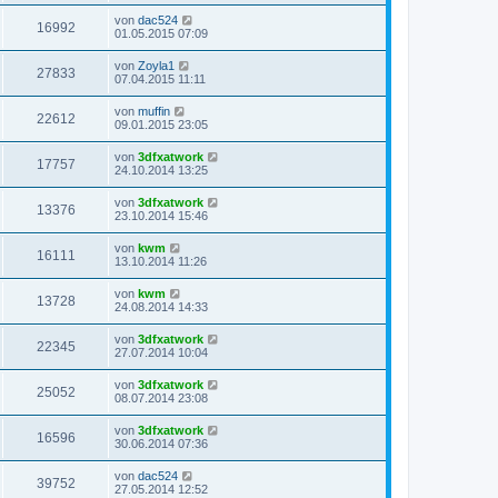
von
dac524
16992
01.05.2015 07:09
von
Zoyla1
27833
07.04.2015 11:11
von
muffin
22612
09.01.2015 23:05
von
3dfxatwork
17757
24.10.2014 13:25
von
3dfxatwork
13376
23.10.2014 15:46
von
kwm
16111
13.10.2014 11:26
von
kwm
13728
24.08.2014 14:33
von
3dfxatwork
22345
27.07.2014 10:04
von
3dfxatwork
25052
08.07.2014 23:08
von
3dfxatwork
16596
30.06.2014 07:36
von
dac524
39752
27.05.2014 12:52