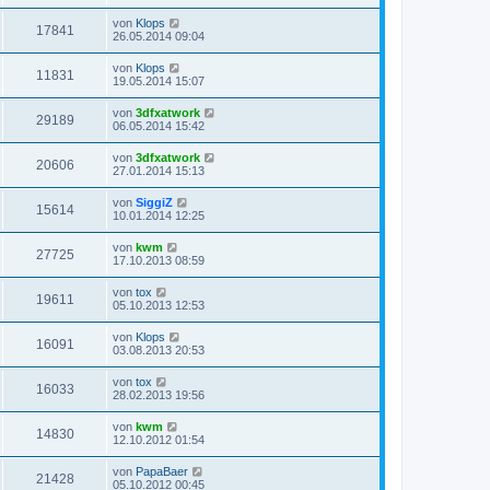
von
Klops
17841
26.05.2014 09:04
von
Klops
11831
19.05.2014 15:07
von
3dfxatwork
29189
06.05.2014 15:42
von
3dfxatwork
20606
27.01.2014 15:13
von
SiggiZ
15614
10.01.2014 12:25
von
kwm
27725
17.10.2013 08:59
von
tox
19611
05.10.2013 12:53
von
Klops
16091
03.08.2013 20:53
von
tox
16033
28.02.2013 19:56
von
kwm
14830
12.10.2012 01:54
von
PapaBaer
21428
05.10.2012 00:45