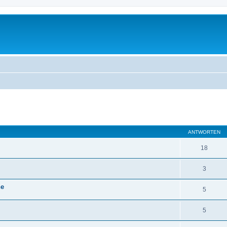
eiterte Suche
ANTWORTEN
18
3
ne
5
5