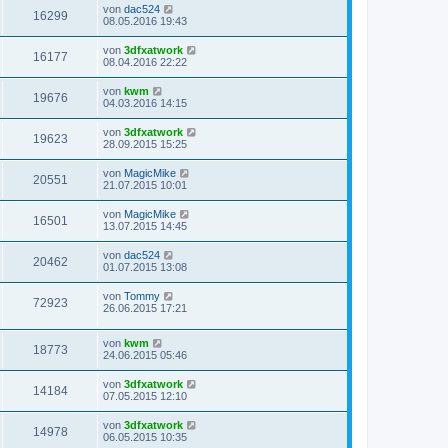
von
dac524
16299
08.05.2016 19:43
von
3dfxatwork
16177
08.04.2016 22:22
von
kwm
19676
04.03.2016 14:15
von
3dfxatwork
19623
28.09.2015 15:25
von
MagicMike
20551
21.07.2015 10:01
von
MagicMike
16501
13.07.2015 14:45
von
dac524
20462
01.07.2015 13:08
von
Tommy
72923
26.06.2015 17:21
von
kwm
18773
24.06.2015 05:46
von
3dfxatwork
14184
07.05.2015 12:10
von
3dfxatwork
14978
06.05.2015 10:35