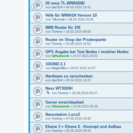
20 neue TL-WR842ND
von
dac524
»
04.05.2016 19:41
Hilfe für WR841N Version 10
von
Tillvonule
»
08.04.2016 16:05
8MB Router für 15€
von
Tommy
»
16.02.2016 08:06
Router im Shop der Piratenpartei
von
Tommy
»
20.08.2015 10:52
GPS Angabe bei Test Nodes / mobilen Nodes
von
3dfxatwork
»
14.07.2015 20:52
1043ND 2.1
von
MagicMike
»
03.07.2015 14:57
Hardware zu verschenken
von
dac524
»
28.04.2015 16:23
Nexx WT3020H
von
Tommy
»
26.05.2015 00:47
Server erreichbarkeit
von
3dfxatwork
»
24.06.2015 00:29
Nanostation Loco2
von
Tommy
»
07.05.2015 10:45
Ebene 3 + Ebene 2 - Konzept und Aufbau
von
Tommy
»
06.05.2015 09:40