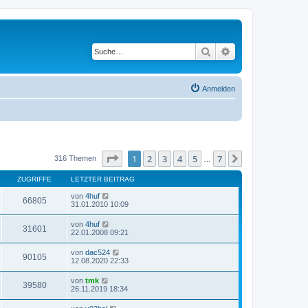
Suche
Erweiterte Suche
Anmelden
Seite
1
von
7
1
2
3
4
5
7
Nächste
316 Themen
…
ZUGRIFFE
LETZTER BEITRAG
von
4huf
66805
31.01.2010 10:09
von
4huf
31601
22.01.2008 09:21
von
dac524
90105
12.08.2020 22:33
von
tmk
39580
26.11.2019 18:34