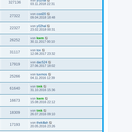
von
y02hal
327136
03.11.2018 22:31
von
cool20
27322
09.04.2018 18:48
von
y02hal
22327
23.02.2018 00:31
von
kwm
26252
30.11.2017 00:10
von
tox
31117
12.08.2017 23:32
von
dac524
17919
27.06.2017 18:02
von
tuxmos
25266
04.11.2016 12:39
von
tmk
61640
31.10.2016 15:36
von
kwm
16673
15.08.2016 22:12
von
tmk
18309
26.07.2016 09:10
von
thekillah
17193
20.05.2016 23:26