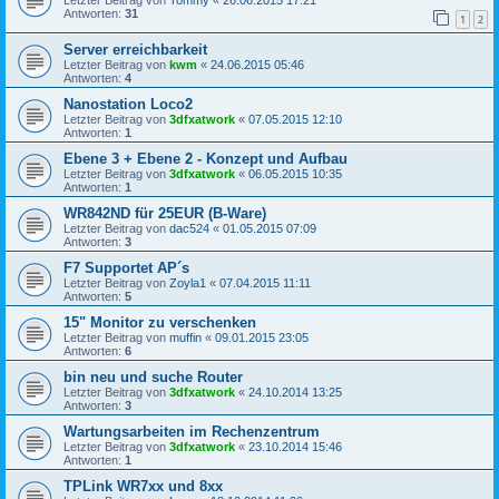
Antworten:
31
1
2
Server erreichbarkeit
Letzter Beitrag von
kwm
«
24.06.2015 05:46
Antworten:
4
Nanostation Loco2
Letzter Beitrag von
3dfxatwork
«
07.05.2015 12:10
Antworten:
1
Ebene 3 + Ebene 2 - Konzept und Aufbau
Letzter Beitrag von
3dfxatwork
«
06.05.2015 10:35
Antworten:
1
WR842ND für 25EUR (B-Ware)
Letzter Beitrag von
dac524
«
01.05.2015 07:09
Antworten:
3
F7 Supportet AP´s
Letzter Beitrag von
Zoyla1
«
07.04.2015 11:11
Antworten:
5
15" Monitor zu verschenken
Letzter Beitrag von
muffin
«
09.01.2015 23:05
Antworten:
6
bin neu und suche Router
Letzter Beitrag von
3dfxatwork
«
24.10.2014 13:25
Antworten:
3
Wartungsarbeiten im Rechenzentrum
Letzter Beitrag von
3dfxatwork
«
23.10.2014 15:46
Antworten:
1
TPLink WR7xx und 8xx