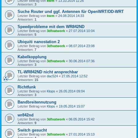
Letzter Beitrag von
kwm
«
13.10.2014 11:26
Antworten:
3
Suche Router und ggf. Antennen für OpenWRT/DD-WRT
Letzter Beitrag von
kwm
«
24.08.2014 14:33
Antworten:
1
Speedprobleme mit dem WR842ND
Letzter Beitrag von
3dfxatwork
«
27.07.2014 10:04
Antworten:
5
Ubiquiti nanostation 2
Letzter Beitrag von
3dfxatwork
«
08.07.2014 23:08
Antworten:
7
Kabelkopplung
Letzter Beitrag von
3dfxatwork
«
30.06.2014 07:36
Antworten:
3
TL-WR842ND nicht ansprechbar
Letzter Beitrag von
dac524
«
27.05.2014 12:52
Antworten:
15
Richtfunk
Letzter Beitrag von
Klops
«
26.05.2014 09:04
Antworten:
3
Bandbreitennutzung
Letzter Beitrag von
Klops
«
19.05.2014 15:07
wr842nd
Letzter Beitrag von
3dfxatwork
«
06.05.2014 15:42
Antworten:
9
Switch gesucht
Letzter Beitrag von
3dfxatwork
«
27.01.2014 15:13