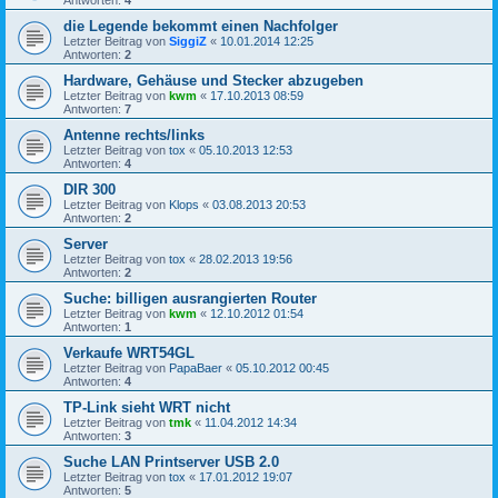
Antworten:
4
die Legende bekommt einen Nachfolger
Letzter Beitrag von
SiggiZ
«
10.01.2014 12:25
Antworten:
2
Hardware, Gehäuse und Stecker abzugeben
Letzter Beitrag von
kwm
«
17.10.2013 08:59
Antworten:
7
Antenne rechts/links
Letzter Beitrag von
tox
«
05.10.2013 12:53
Antworten:
4
DIR 300
Letzter Beitrag von
Klops
«
03.08.2013 20:53
Antworten:
2
Server
Letzter Beitrag von
tox
«
28.02.2013 19:56
Antworten:
2
Suche: billigen ausrangierten Router
Letzter Beitrag von
kwm
«
12.10.2012 01:54
Antworten:
1
Verkaufe WRT54GL
Letzter Beitrag von
PapaBaer
«
05.10.2012 00:45
Antworten:
4
TP-Link sieht WRT nicht
Letzter Beitrag von
tmk
«
11.04.2012 14:34
Antworten:
3
Suche LAN Printserver USB 2.0
Letzter Beitrag von
tox
«
17.01.2012 19:07
Antworten:
5