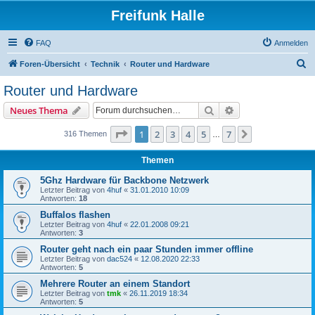
Freifunk Halle
FAQ
Anmelden
S
Foren-Übersicht
Technik
Router und Hardware
u
Router und Hardware
c
Suche
Erweiterte Suche
Neues Thema
h
e
Seite
1
von
7
1
2
3
4
5
7
Nächste
316 Themen
…
Themen
5Ghz Hardware für Backbone Netzwerk
Letzter Beitrag von
4huf
«
31.01.2010 10:09
Antworten:
18
Buffalos flashen
Letzter Beitrag von
4huf
«
22.01.2008 09:21
Antworten:
3
Router geht nach ein paar Stunden immer offline
Letzter Beitrag von
dac524
«
12.08.2020 22:33
Antworten:
5
Mehrere Router an einem Standort
Letzter Beitrag von
tmk
«
26.11.2019 18:34
Antworten:
5