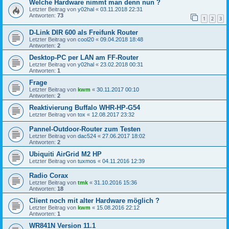
Welche Hardware nimmt man denn nun ?
Letzter Beitrag von
y02hal
«
03.11.2018 22:31
Antworten:
73
1
2
3
D-Link DIR 600 als Freifunk Router
Letzter Beitrag von
cool20
«
09.04.2018 18:48
Antworten:
2
Desktop-PC per LAN am FF-Router
Letzter Beitrag von
y02hal
«
23.02.2018 00:31
Antworten:
1
Frage
Letzter Beitrag von
kwm
«
30.11.2017 00:10
Antworten:
2
Reaktivierung Buffalo WHR-HP-G54
Letzter Beitrag von
tox
«
12.08.2017 23:32
Pannel-Outdoor-Router zum Testen
Letzter Beitrag von
dac524
«
27.06.2017 18:02
Antworten:
2
Ubiquiti AirGrid M2 HP
Letzter Beitrag von
tuxmos
«
04.11.2016 12:39
Radio Corax
Letzter Beitrag von
tmk
«
31.10.2016 15:36
Antworten:
18
Client noch mit alter Hardware möglich ?
Letzter Beitrag von
kwm
«
15.08.2016 22:12
Antworten:
1
WR841N Version 11.1