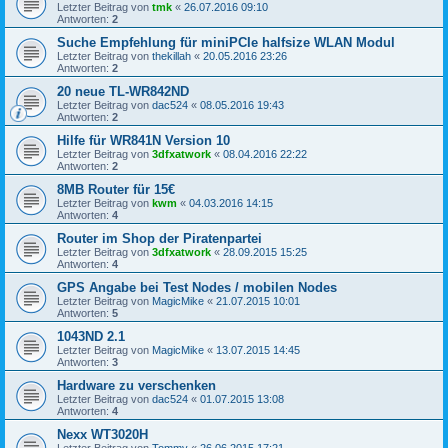
Letzter Beitrag von
tmk
«
26.07.2016 09:10
Antworten:
2
Suche Empfehlung für miniPCIe halfsize WLAN Modul
Letzter Beitrag von
thekillah
«
20.05.2016 23:26
Antworten:
2
20 neue TL-WR842ND
Letzter Beitrag von
dac524
«
08.05.2016 19:43
Antworten:
2
Hilfe für WR841N Version 10
Letzter Beitrag von
3dfxatwork
«
08.04.2016 22:22
Antworten:
2
8MB Router für 15€
Letzter Beitrag von
kwm
«
04.03.2016 14:15
Antworten:
4
Router im Shop der Piratenpartei
Letzter Beitrag von
3dfxatwork
«
28.09.2015 15:25
Antworten:
4
GPS Angabe bei Test Nodes / mobilen Nodes
Letzter Beitrag von
MagicMike
«
21.07.2015 10:01
Antworten:
5
1043ND 2.1
Letzter Beitrag von
MagicMike
«
13.07.2015 14:45
Antworten:
3
Hardware zu verschenken
Letzter Beitrag von
dac524
«
01.07.2015 13:08
Antworten:
4
Nexx WT3020H
Letzter Beitrag von
Tommy
«
26.06.2015 17:21