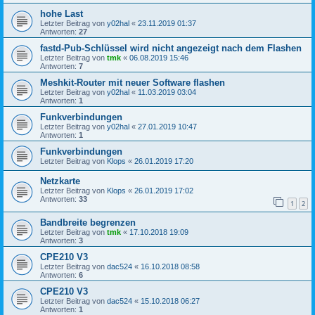
hohe Last
Letzter Beitrag von
y02hal
«
23.11.2019 01:37
Antworten:
27
fastd-Pub-Schlüssel wird nicht angezeigt nach dem Flashen
Letzter Beitrag von
tmk
«
06.08.2019 15:46
Antworten:
7
Meshkit-Router mit neuer Software flashen
Letzter Beitrag von
y02hal
«
11.03.2019 03:04
Antworten:
1
Funkverbindungen
Letzter Beitrag von
y02hal
«
27.01.2019 10:47
Antworten:
1
Funkverbindungen
Letzter Beitrag von
Klops
«
26.01.2019 17:20
Netzkarte
Letzter Beitrag von
Klops
«
26.01.2019 17:02
Antworten:
33
1
2
Bandbreite begrenzen
Letzter Beitrag von
tmk
«
17.10.2018 19:09
Antworten:
3
CPE210 V3
Letzter Beitrag von
dac524
«
16.10.2018 08:58
Antworten:
6
CPE210 V3
Letzter Beitrag von
dac524
«
15.10.2018 06:27
Antworten:
1