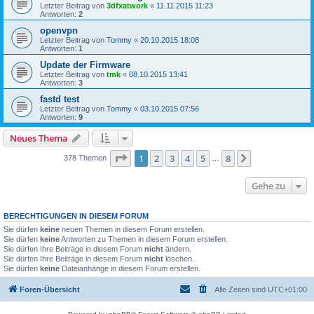
Letzter Beitrag von
3dfxatwork
«
11.11.2015 11:23
Antworten:
2
openvpn
Letzter Beitrag von
Tommy
«
20.10.2015 18:08
Antworten:
1
Update der Firmware
Letzter Beitrag von
tmk
«
08.10.2015 13:41
Antworten:
3
fastd test
Letzter Beitrag von
Tommy
«
03.10.2015 07:56
Antworten:
9
Neues Thema
Seite
1
von
8
1
2
3
4
5
8
Nächste
378 Themen
…
Gehe zu
BERECHTIGUNGEN IN DIESEM FORUM
Sie dürfen
keine
neuen Themen in diesem Forum erstellen.
Sie dürfen
keine
Antworten zu Themen in diesem Forum erstellen.
Sie dürfen Ihre Beiträge in diesem Forum
nicht
ändern.
Sie dürfen Ihre Beiträge in diesem Forum
nicht
löschen.
Sie dürfen
keine
Dateianhänge in diesem Forum erstellen.
Foren-Übersicht
Alle Zeiten sind
UTC+01:00