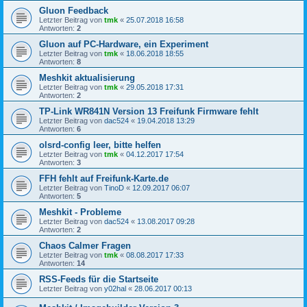
Gluon Feedback
Letzter Beitrag von
tmk
«
25.07.2018 16:58
Antworten:
2
Gluon auf PC-Hardware, ein Experiment
Letzter Beitrag von
tmk
«
18.06.2018 18:55
Antworten:
8
Meshkit aktualisierung
Letzter Beitrag von
tmk
«
29.05.2018 17:31
Antworten:
2
TP-Link WR841N Version 13 Freifunk Firmware fehlt
Letzter Beitrag von
dac524
«
19.04.2018 13:29
Antworten:
6
olsrd-config leer, bitte helfen
Letzter Beitrag von
tmk
«
04.12.2017 17:54
Antworten:
3
FFH fehlt auf Freifunk-Karte.de
Letzter Beitrag von
TinoD
«
12.09.2017 06:07
Antworten:
5
Meshkit - Probleme
Letzter Beitrag von
dac524
«
13.08.2017 09:28
Antworten:
2
Chaos Calmer Fragen
Letzter Beitrag von
tmk
«
08.08.2017 17:33
Antworten:
14
RSS-Feeds für die Startseite
Letzter Beitrag von
y02hal
«
28.06.2017 00:13