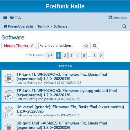
Freifunk Halle
FAQ
Anmelden
S
Foren-Übersicht
Technik
Software
u
Software
c
Suche
Erweiterte Suche
Neues Thema
h
e
Seite
1
von
8
1
2
3
4
5
8
Nächste
378 Themen
…
Themen
TP-Link TL-WR902AC-v3: Firmware Fix, Basis ffhal
(experimental) 1.2.0~20220130
Letzter Beitrag von
y02hal
«
31.07.2023 01:18
TP-Link TL-WR902AC-v3: Firmware sysupgrade auf ffhal
(experimental) 1.2.0~20220130
Letzter Beitrag von
y02hal
«
31.07.2023 01:10
Universal (generic): Firmware Fix, Basis ffhal (experimental)
1.2.0~20220926
Letzter Beitrag von
y02hal
«
12.03.2023 01:13
Ubiquiti UniFi-AC-MESH: Firmware Fix, Basis ffhal
(experimental) 1.2.0~20220926