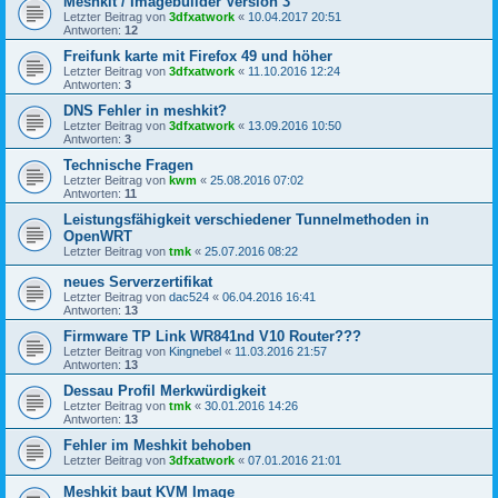
Meshkit / Imagebuilder Version 3
Letzter Beitrag von
3dfxatwork
«
10.04.2017 20:51
Antworten:
12
Freifunk karte mit Firefox 49 und höher
Letzter Beitrag von
3dfxatwork
«
11.10.2016 12:24
Antworten:
3
DNS Fehler in meshkit?
Letzter Beitrag von
3dfxatwork
«
13.09.2016 10:50
Antworten:
3
Technische Fragen
Letzter Beitrag von
kwm
«
25.08.2016 07:02
Antworten:
11
Leistungsfähigkeit verschiedener Tunnelmethoden in
OpenWRT
Letzter Beitrag von
tmk
«
25.07.2016 08:22
neues Serverzertifikat
Letzter Beitrag von
dac524
«
06.04.2016 16:41
Antworten:
13
Firmware TP Link WR841nd V10 Router???
Letzter Beitrag von
Kingnebel
«
11.03.2016 21:57
Antworten:
13
Dessau Profil Merkwürdigkeit
Letzter Beitrag von
tmk
«
30.01.2016 14:26
Antworten:
13
Fehler im Meshkit behoben
Letzter Beitrag von
3dfxatwork
«
07.01.2016 21:01
Meshkit baut KVM Image