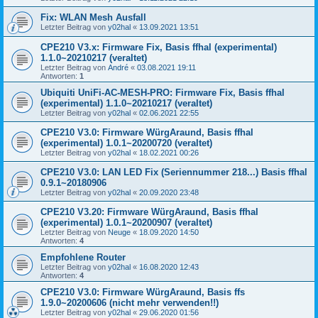
Fix: WLAN Mesh Ausfall
Letzter Beitrag von
y02hal
«
13.09.2021 13:51
CPE210 V3.x: Firmware Fix, Basis ffhal (experimental)
1.1.0~20210217 (veraltet)
Letzter Beitrag von
André
«
03.08.2021 19:11
Antworten:
1
Ubiquiti UniFi-AC-MESH-PRO: Firmware Fix, Basis ffhal
(experimental) 1.1.0~20210217 (veraltet)
Letzter Beitrag von
y02hal
«
02.06.2021 22:55
CPE210 V3.0: Firmware WürgAraund, Basis ffhal
(experimental) 1.0.1~20200720 (veraltet)
Letzter Beitrag von
y02hal
«
18.02.2021 00:26
CPE210 V3.0: LAN LED Fix (Seriennummer 218...) Basis ffhal
0.9.1~20180906
Letzter Beitrag von
y02hal
«
20.09.2020 23:48
CPE210 V3.20: Firmware WürgAraund, Basis ffhal
(experimental) 1.0.1~20200907 (veraltet)
Letzter Beitrag von
Neuge
«
18.09.2020 14:50
Antworten:
4
Empfohlene Router
Letzter Beitrag von
y02hal
«
16.08.2020 12:43
Antworten:
4
CPE210 V3.0: Firmware WürgAraund, Basis ffs
1.9.0~20200606 (nicht mehr verwenden!!)
Letzter Beitrag von
y02hal
«
29.06.2020 01:56