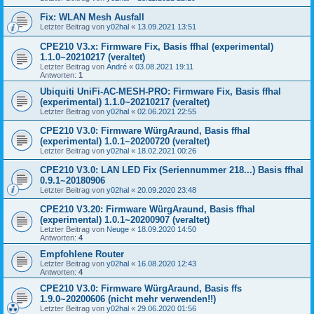
Fix: WLAN Mesh Ausfall
Letzter Beitrag von
y02hal
«
13.09.2021 13:51
CPE210 V3.x: Firmware Fix, Basis ffhal (experimental)
1.1.0~20210217 (veraltet)
Letzter Beitrag von
André
«
03.08.2021 19:11
Antworten:
1
Ubiquiti UniFi-AC-MESH-PRO: Firmware Fix, Basis ffhal
(experimental) 1.1.0~20210217 (veraltet)
Letzter Beitrag von
y02hal
«
02.06.2021 22:55
CPE210 V3.0: Firmware WürgAraund, Basis ffhal
(experimental) 1.0.1~20200720 (veraltet)
Letzter Beitrag von
y02hal
«
18.02.2021 00:26
CPE210 V3.0: LAN LED Fix (Seriennummer 218...) Basis ffhal
0.9.1~20180906
Letzter Beitrag von
y02hal
«
20.09.2020 23:48
CPE210 V3.20: Firmware WürgAraund, Basis ffhal
(experimental) 1.0.1~20200907 (veraltet)
Letzter Beitrag von
Neuge
«
18.09.2020 14:50
Antworten:
4
Empfohlene Router
Letzter Beitrag von
y02hal
«
16.08.2020 12:43
Antworten:
4
CPE210 V3.0: Firmware WürgAraund, Basis ffs
1.9.0~20200606 (nicht mehr verwenden!!)
Letzter Beitrag von
y02hal
«
29.06.2020 01:56