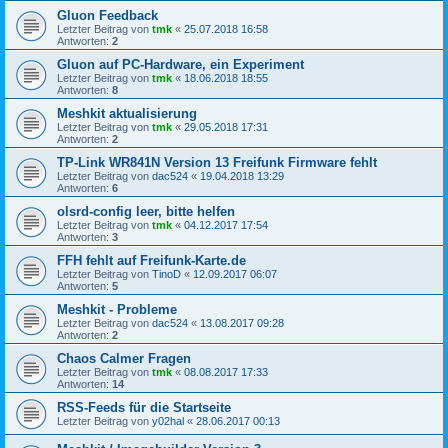
Gluon Feedback
Letzter Beitrag von
tmk
«
25.07.2018 16:58
Antworten:
2
Gluon auf PC-Hardware, ein Experiment
Letzter Beitrag von
tmk
«
18.06.2018 18:55
Antworten:
8
Meshkit aktualisierung
Letzter Beitrag von
tmk
«
29.05.2018 17:31
Antworten:
2
TP-Link WR841N Version 13 Freifunk Firmware fehlt
Letzter Beitrag von
dac524
«
19.04.2018 13:29
Antworten:
6
olsrd-config leer, bitte helfen
Letzter Beitrag von
tmk
«
04.12.2017 17:54
Antworten:
3
FFH fehlt auf Freifunk-Karte.de
Letzter Beitrag von
TinoD
«
12.09.2017 06:07
Antworten:
5
Meshkit - Probleme
Letzter Beitrag von
dac524
«
13.08.2017 09:28
Antworten:
2
Chaos Calmer Fragen
Letzter Beitrag von
tmk
«
08.08.2017 17:33
Antworten:
14
RSS-Feeds für die Startseite
Letzter Beitrag von
y02hal
«
28.06.2017 00:13