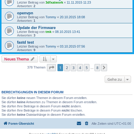
Letzter Beitrag von
3dfxatwork
«
11.11.2015 11:23
Antworten:
2
openvpn
Letzter Beitrag von
Tommy
«
20.10.2015 18:08
Antworten:
1
Update der Firmware
Letzter Beitrag von
tmk
«
08.10.2015 13:41
Antworten:
3
fastd test
Letzter Beitrag von
Tommy
«
03.10.2015 07:56
Antworten:
9
Neues Thema
Seite
1
von
8
1
2
3
4
5
8
Nächste
378 Themen
…
Gehe zu
BERECHTIGUNGEN IN DIESEM FORUM
Sie dürfen
keine
neuen Themen in diesem Forum erstellen.
Sie dürfen
keine
Antworten zu Themen in diesem Forum erstellen.
Sie dürfen Ihre Beiträge in diesem Forum
nicht
ändern.
Sie dürfen Ihre Beiträge in diesem Forum
nicht
löschen.
Sie dürfen
keine
Dateianhänge in diesem Forum erstellen.
Foren-Übersicht
Alle Zeiten sind
UTC+01:00