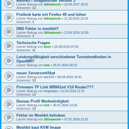
Meshkit / Imagebuilder Version 3
Letzter Beitrag von
3dfxatwork
«
10.04.2017 20:51
Antworten:
12
Freifunk karte mit Firefox 49 und höher
Letzter Beitrag von
3dfxatwork
«
11.10.2016 12:24
Antworten:
3
DNS Fehler in meshkit?
Letzter Beitrag von
3dfxatwork
«
13.09.2016 10:50
Antworten:
3
Technische Fragen
Letzter Beitrag von
kwm
«
25.08.2016 07:02
Antworten:
11
Leistungsfähigkeit verschiedener Tunnelmethoden in
OpenWRT
Letzter Beitrag von
tmk
«
25.07.2016 08:22
neues Serverzertifikat
Letzter Beitrag von
dac524
«
06.04.2016 16:41
Antworten:
13
Firmware TP Link WR841nd V10 Router???
Letzter Beitrag von
Kingnebel
«
11.03.2016 21:57
Antworten:
13
Dessau Profil Merkwürdigkeit
Letzter Beitrag von
tmk
«
30.01.2016 14:26
Antworten:
13
Fehler im Meshkit behoben
Letzter Beitrag von
3dfxatwork
«
07.01.2016 21:01
Meshkit baut KVM Image