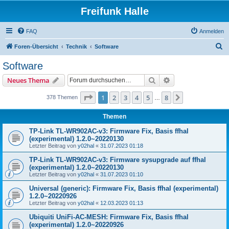
Freifunk Halle
FAQ
Anmelden
S
Foren-Übersicht
Technik
Software
u
Software
c
Suche
Erweiterte Suche
Neues Thema
h
e
Seite
1
von
8
1
2
3
4
5
8
Nächste
378 Themen
…
Themen
TP-Link TL-WR902AC-v3: Firmware Fix, Basis ffhal
(experimental) 1.2.0~20220130
Letzter Beitrag von
y02hal
«
31.07.2023 01:18
TP-Link TL-WR902AC-v3: Firmware sysupgrade auf ffhal
(experimental) 1.2.0~20220130
Letzter Beitrag von
y02hal
«
31.07.2023 01:10
Universal (generic): Firmware Fix, Basis ffhal (experimental)
1.2.0~20220926
Letzter Beitrag von
y02hal
«
12.03.2023 01:13
Ubiquiti UniFi-AC-MESH: Firmware Fix, Basis ffhal
(experimental) 1.2.0~20220926