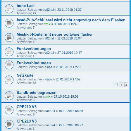
hohe Last
Letzter Beitrag von
y02hal
«
23.11.2019 01:37
Antworten:
27
fastd-Pub-Schlüssel wird nicht angezeigt nach dem Flashen
Letzter Beitrag von
tmk
«
06.08.2019 15:46
Antworten:
7
Meshkit-Router mit neuer Software flashen
Letzter Beitrag von
y02hal
«
11.03.2019 03:04
Antworten:
1
Funkverbindungen
Letzter Beitrag von
y02hal
«
27.01.2019 10:47
Antworten:
1
Funkverbindungen
Letzter Beitrag von
Klops
«
26.01.2019 17:20
Netzkarte
Letzter Beitrag von
Klops
«
26.01.2019 17:02
Antworten:
33
1
2
Bandbreite begrenzen
Letzter Beitrag von
tmk
«
17.10.2018 19:09
Antworten:
3
CPE210 V3
Letzter Beitrag von
dac524
«
16.10.2018 08:58
Antworten:
6
CPE210 V3
Letzter Beitrag von
dac524
«
15.10.2018 06:27
Antworten:
1