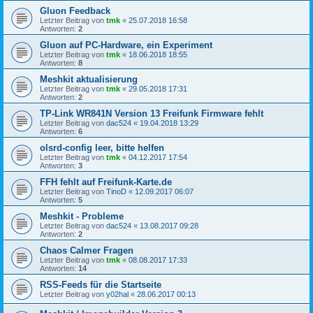
Gluon Feedback
Letzter Beitrag von
tmk
«
25.07.2018 16:58
Antworten:
2
Gluon auf PC-Hardware, ein Experiment
Letzter Beitrag von
tmk
«
18.06.2018 18:55
Antworten:
8
Meshkit aktualisierung
Letzter Beitrag von
tmk
«
29.05.2018 17:31
Antworten:
2
TP-Link WR841N Version 13 Freifunk Firmware fehlt
Letzter Beitrag von
dac524
«
19.04.2018 13:29
Antworten:
6
olsrd-config leer, bitte helfen
Letzter Beitrag von
tmk
«
04.12.2017 17:54
Antworten:
3
FFH fehlt auf Freifunk-Karte.de
Letzter Beitrag von
TinoD
«
12.09.2017 06:07
Antworten:
5
Meshkit - Probleme
Letzter Beitrag von
dac524
«
13.08.2017 09:28
Antworten:
2
Chaos Calmer Fragen
Letzter Beitrag von
tmk
«
08.08.2017 17:33
Antworten:
14
RSS-Feeds für die Startseite
Letzter Beitrag von
y02hal
«
28.06.2017 00:13