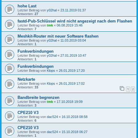
hohe Last
Letzter Beitrag von
y02hal
«
23.11.2019 01:37
Antworten:
27
fastd-Pub-Schlüssel wird nicht angezeigt nach dem Flashen
Letzter Beitrag von
tmk
«
06.08.2019 15:46
Antworten:
7
Meshkit-Router mit neuer Software flashen
Letzter Beitrag von
y02hal
«
11.03.2019 03:04
Antworten:
1
Funkverbindungen
Letzter Beitrag von
y02hal
«
27.01.2019 10:47
Antworten:
1
Funkverbindungen
Letzter Beitrag von
Klops
«
26.01.2019 17:20
Netzkarte
Letzter Beitrag von
Klops
«
26.01.2019 17:02
Antworten:
33
1
2
Bandbreite begrenzen
Letzter Beitrag von
tmk
«
17.10.2018 19:09
Antworten:
3
CPE210 V3
Letzter Beitrag von
dac524
«
16.10.2018 08:58
Antworten:
6
CPE210 V3
Letzter Beitrag von
dac524
«
15.10.2018 06:27
Antworten:
1