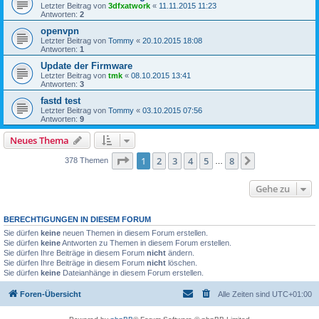
Letzter Beitrag von
3dfxatwork
«
11.11.2015 11:23
Antworten:
2
openvpn
Letzter Beitrag von
Tommy
«
20.10.2015 18:08
Antworten:
1
Update der Firmware
Letzter Beitrag von
tmk
«
08.10.2015 13:41
Antworten:
3
fastd test
Letzter Beitrag von
Tommy
«
03.10.2015 07:56
Antworten:
9
Neues Thema
Seite
1
von
8
1
2
3
4
5
8
Nächste
378 Themen
…
Gehe zu
BERECHTIGUNGEN IN DIESEM FORUM
Sie dürfen
keine
neuen Themen in diesem Forum erstellen.
Sie dürfen
keine
Antworten zu Themen in diesem Forum erstellen.
Sie dürfen Ihre Beiträge in diesem Forum
nicht
ändern.
Sie dürfen Ihre Beiträge in diesem Forum
nicht
löschen.
Sie dürfen
keine
Dateianhänge in diesem Forum erstellen.
Foren-Übersicht
Alle Zeiten sind
UTC+01:00