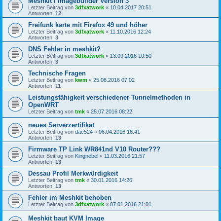
Meshkit / Imagebuilder Version 3
Letzter Beitrag von
3dfxatwork
«
10.04.2017 20:51
Antworten:
12
Freifunk karte mit Firefox 49 und höher
Letzter Beitrag von
3dfxatwork
«
11.10.2016 12:24
Antworten:
3
DNS Fehler in meshkit?
Letzter Beitrag von
3dfxatwork
«
13.09.2016 10:50
Antworten:
3
Technische Fragen
Letzter Beitrag von
kwm
«
25.08.2016 07:02
Antworten:
11
Leistungsfähigkeit verschiedener Tunnelmethoden in
OpenWRT
Letzter Beitrag von
tmk
«
25.07.2016 08:22
neues Serverzertifikat
Letzter Beitrag von
dac524
«
06.04.2016 16:41
Antworten:
13
Firmware TP Link WR841nd V10 Router???
Letzter Beitrag von
Kingnebel
«
11.03.2016 21:57
Antworten:
13
Dessau Profil Merkwürdigkeit
Letzter Beitrag von
tmk
«
30.01.2016 14:26
Antworten:
13
Fehler im Meshkit behoben
Letzter Beitrag von
3dfxatwork
«
07.01.2016 21:01
Meshkit baut KVM Image