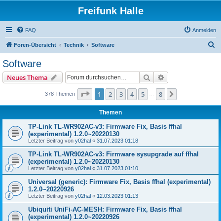
Freifunk Halle
FAQ
Anmelden
S
Foren-Übersicht
Technik
Software
u
Software
c
Suche
Erweiterte Suche
Neues Thema
h
e
Seite
1
von
8
1
2
3
4
5
8
Nächste
378 Themen
…
Themen
TP-Link TL-WR902AC-v3: Firmware Fix, Basis ffhal
(experimental) 1.2.0~20220130
Letzter Beitrag von
y02hal
«
31.07.2023 01:18
TP-Link TL-WR902AC-v3: Firmware sysupgrade auf ffhal
(experimental) 1.2.0~20220130
Letzter Beitrag von
y02hal
«
31.07.2023 01:10
Universal (generic): Firmware Fix, Basis ffhal (experimental)
1.2.0~20220926
Letzter Beitrag von
y02hal
«
12.03.2023 01:13
Ubiquiti UniFi-AC-MESH: Firmware Fix, Basis ffhal
(experimental) 1.2.0~20220926