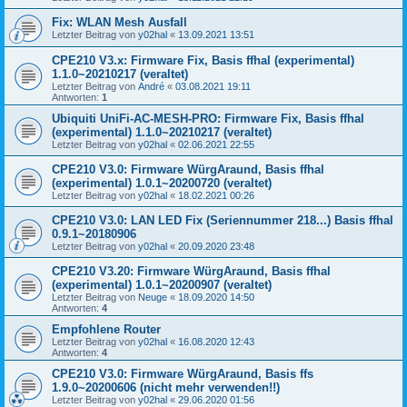
Fix: WLAN Mesh Ausfall
Letzter Beitrag von
y02hal
«
13.09.2021 13:51
CPE210 V3.x: Firmware Fix, Basis ffhal (experimental)
1.1.0~20210217 (veraltet)
Letzter Beitrag von
André
«
03.08.2021 19:11
Antworten:
1
Ubiquiti UniFi-AC-MESH-PRO: Firmware Fix, Basis ffhal
(experimental) 1.1.0~20210217 (veraltet)
Letzter Beitrag von
y02hal
«
02.06.2021 22:55
CPE210 V3.0: Firmware WürgAraund, Basis ffhal
(experimental) 1.0.1~20200720 (veraltet)
Letzter Beitrag von
y02hal
«
18.02.2021 00:26
CPE210 V3.0: LAN LED Fix (Seriennummer 218...) Basis ffhal
0.9.1~20180906
Letzter Beitrag von
y02hal
«
20.09.2020 23:48
CPE210 V3.20: Firmware WürgAraund, Basis ffhal
(experimental) 1.0.1~20200907 (veraltet)
Letzter Beitrag von
Neuge
«
18.09.2020 14:50
Antworten:
4
Empfohlene Router
Letzter Beitrag von
y02hal
«
16.08.2020 12:43
Antworten:
4
CPE210 V3.0: Firmware WürgAraund, Basis ffs
1.9.0~20200606 (nicht mehr verwenden!!)
Letzter Beitrag von
y02hal
«
29.06.2020 01:56