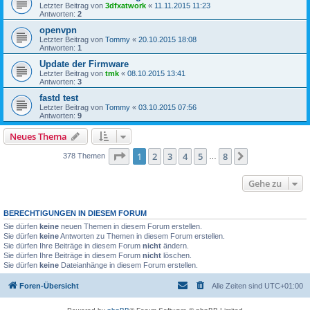
Letzter Beitrag von
3dfxatwork
«
11.11.2015 11:23
Antworten:
2
openvpn
Letzter Beitrag von
Tommy
«
20.10.2015 18:08
Antworten:
1
Update der Firmware
Letzter Beitrag von
tmk
«
08.10.2015 13:41
Antworten:
3
fastd test
Letzter Beitrag von
Tommy
«
03.10.2015 07:56
Antworten:
9
Neues Thema
Seite
1
von
8
1
2
3
4
5
8
Nächste
378 Themen
…
Gehe zu
BERECHTIGUNGEN IN DIESEM FORUM
Sie dürfen
keine
neuen Themen in diesem Forum erstellen.
Sie dürfen
keine
Antworten zu Themen in diesem Forum erstellen.
Sie dürfen Ihre Beiträge in diesem Forum
nicht
ändern.
Sie dürfen Ihre Beiträge in diesem Forum
nicht
löschen.
Sie dürfen
keine
Dateianhänge in diesem Forum erstellen.
Foren-Übersicht
Alle Zeiten sind
UTC+01:00