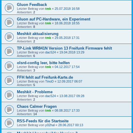
Gluon Feedback
Letzter Beitrag von
tmk
«
25.07.2018 16:58
Antworten:
2
Gluon auf PC-Hardware, ein Experiment
Letzter Beitrag von
tmk
«
18.06.2018 18:55
Antworten:
8
Meshkit aktualisierung
Letzter Beitrag von
tmk
«
29.05.2018 17:31
Antworten:
2
TP-Link WR841N Version 13 Freifunk Firmware fehlt
Letzter Beitrag von
dac524
«
19.04.2018 13:29
Antworten:
6
olsrd-config leer, bitte helfen
Letzter Beitrag von
tmk
«
04.12.2017 17:54
Antworten:
3
FFH fehlt auf Freifunk-Karte.de
Letzter Beitrag von
TinoD
«
12.09.2017 06:07
Antworten:
5
Meshkit - Probleme
Letzter Beitrag von
dac524
«
13.08.2017 09:28
Antworten:
2
Chaos Calmer Fragen
Letzter Beitrag von
tmk
«
08.08.2017 17:33
Antworten:
14
RSS-Feeds für die Startseite
Letzter Beitrag von
y02hal
«
28.06.2017 00:13