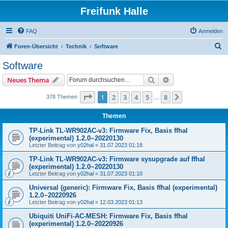
Freifunk Halle
FAQ
Anmelden
S
Foren-Übersicht
Technik
Software
u
Software
c
Suche
Erweiterte Suche
Neues Thema
h
e
Seite
1
von
8
1
2
3
4
5
8
Nächste
378 Themen
…
Themen
TP-Link TL-WR902AC-v3: Firmware Fix, Basis ffhal
(experimental) 1.2.0~20220130
Letzter Beitrag von
y02hal
«
31.07.2023 01:18
TP-Link TL-WR902AC-v3: Firmware sysupgrade auf ffhal
(experimental) 1.2.0~20220130
Letzter Beitrag von
y02hal
«
31.07.2023 01:10
Universal (generic): Firmware Fix, Basis ffhal (experimental)
1.2.0~20220926
Letzter Beitrag von
y02hal
«
12.03.2023 01:13
Ubiquiti UniFi-AC-MESH: Firmware Fix, Basis ffhal
(experimental) 1.2.0~20220926