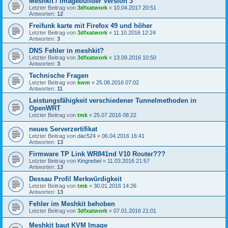
Meshkit / Imagebuilder Version 3
Letzter Beitrag von
3dfxatwork
«
10.04.2017 20:51
Antworten:
12
Freifunk karte mit Firefox 49 und höher
Letzter Beitrag von
3dfxatwork
«
11.10.2016 12:24
Antworten:
3
DNS Fehler in meshkit?
Letzter Beitrag von
3dfxatwork
«
13.09.2016 10:50
Antworten:
3
Technische Fragen
Letzter Beitrag von
kwm
«
25.08.2016 07:02
Antworten:
11
Leistungsfähigkeit verschiedener Tunnelmethoden in
OpenWRT
Letzter Beitrag von
tmk
«
25.07.2016 08:22
neues Serverzertifikat
Letzter Beitrag von
dac524
«
06.04.2016 16:41
Antworten:
13
Firmware TP Link WR841nd V10 Router???
Letzter Beitrag von
Kingnebel
«
11.03.2016 21:57
Antworten:
13
Dessau Profil Merkwürdigkeit
Letzter Beitrag von
tmk
«
30.01.2016 14:26
Antworten:
13
Fehler im Meshkit behoben
Letzter Beitrag von
3dfxatwork
«
07.01.2016 21:01
Meshkit baut KVM Image