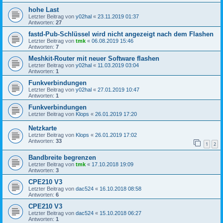
hohe Last
Letzter Beitrag von
y02hal
«
23.11.2019 01:37
Antworten:
27
fastd-Pub-Schlüssel wird nicht angezeigt nach dem Flashen
Letzter Beitrag von
tmk
«
06.08.2019 15:46
Antworten:
7
Meshkit-Router mit neuer Software flashen
Letzter Beitrag von
y02hal
«
11.03.2019 03:04
Antworten:
1
Funkverbindungen
Letzter Beitrag von
y02hal
«
27.01.2019 10:47
Antworten:
1
Funkverbindungen
Letzter Beitrag von
Klops
«
26.01.2019 17:20
Netzkarte
Letzter Beitrag von
Klops
«
26.01.2019 17:02
Antworten:
33
1
2
Bandbreite begrenzen
Letzter Beitrag von
tmk
«
17.10.2018 19:09
Antworten:
3
CPE210 V3
Letzter Beitrag von
dac524
«
16.10.2018 08:58
Antworten:
6
CPE210 V3
Letzter Beitrag von
dac524
«
15.10.2018 06:27
Antworten:
1