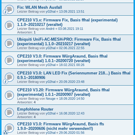
Fix: WLAN Mesh Ausfall
Letzter Beitrag von
y02hal
«
13.09.2021 13:51
CPE210 V3.x: Firmware Fix, Basis ffhal (experimental)
1.1.0~20210217 (veraltet)
Letzter Beitrag von
André
«
03.08.2021 19:11
Antworten:
1
Ubiquiti UniFi-AC-MESH-PRO: Firmware Fix, Basis ffhal
(experimental) 1.1.0~20210217 (veraltet)
Letzter Beitrag von
y02hal
«
02.06.2021 22:55
CPE210 V3.0: Firmware WürgAraund, Basis ffhal
(experimental) 1.0.1~20200720 (veraltet)
Letzter Beitrag von
y02hal
«
18.02.2021 00:26
CPE210 V3.0: LAN LED Fix (Seriennummer 218...) Basis ffhal
0.9.1~20180906
Letzter Beitrag von
y02hal
«
20.09.2020 23:48
CPE210 V3.20: Firmware WürgAraund, Basis ffhal
(experimental) 1.0.1~20200907 (veraltet)
Letzter Beitrag von
Neuge
«
18.09.2020 14:50
Antworten:
4
Empfohlene Router
Letzter Beitrag von
y02hal
«
16.08.2020 12:43
Antworten:
4
CPE210 V3.0: Firmware WürgAraund, Basis ffs
1.9.0~20200606 (nicht mehr verwenden!!)
Letzter Beitrag von
y02hal
«
29.06.2020 01:56