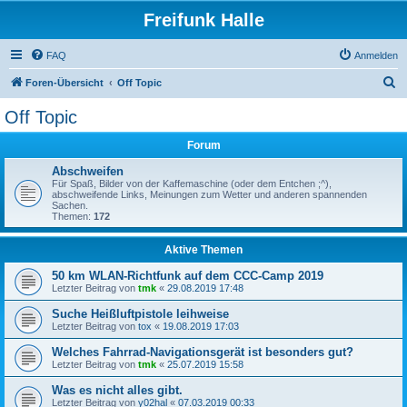
Freifunk Halle
FAQ
Anmelden
S
Foren-Übersicht
Off Topic
u
Off Topic
c
Forum
h
e
Abschweifen
Für Spaß, Bilder von der Kaffemaschine (oder dem Entchen ;^),
abschweifende Links, Meinungen zum Wetter und anderen spannenden
Sachen.
Themen:
172
Aktive Themen
50 km WLAN-Richtfunk auf dem CCC-Camp 2019
Letzter Beitrag von
tmk
«
29.08.2019 17:48
Suche Heißluftpistole leihweise
Letzter Beitrag von
tox
«
19.08.2019 17:03
Welches Fahrrad-Navigationsgerät ist besonders gut?
Letzter Beitrag von
tmk
«
25.07.2019 15:58
Was es nicht alles gibt.
Letzter Beitrag von
y02hal
«
07.03.2019 00:33