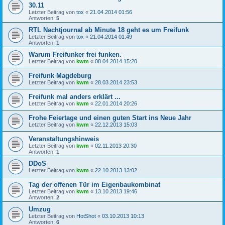
30.11
Letzter Beitrag von
tox
«
21.04.2014 01:56
Antworten:
5
RTL Nachtjournal ab Minute 18 geht es um Freifunk
Letzter Beitrag von
tox
«
21.04.2014 01:49
Antworten:
1
Warum Freifunker frei funken.
Letzter Beitrag von
kwm
«
08.04.2014 15:20
Freifunk Magdeburg
Letzter Beitrag von
kwm
«
28.03.2014 23:53
Freifunk mal anders erklärt ...
Letzter Beitrag von
kwm
«
22.01.2014 20:26
Frohe Feiertage und einen guten Start ins Neue Jahr
Letzter Beitrag von
kwm
«
22.12.2013 15:03
Veranstaltungshinweis
Letzter Beitrag von
kwm
«
02.11.2013 20:30
Antworten:
1
DDoS
Letzter Beitrag von
kwm
«
22.10.2013 13:02
Tag der offenen Tür im Eigenbaukombinat
Letzter Beitrag von
kwm
«
13.10.2013 19:46
Antworten:
2
Umzug
Letzter Beitrag von
HotShot
«
03.10.2013 10:13
Antworten:
6