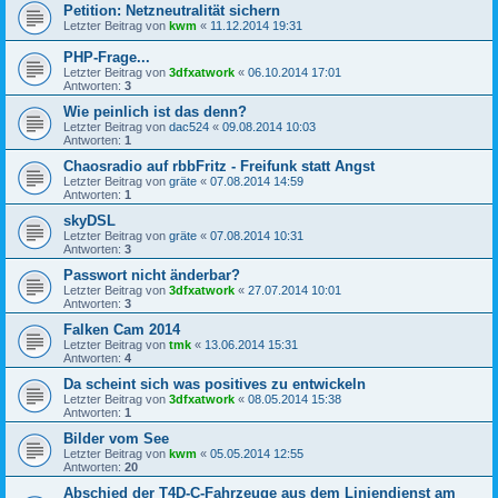
Petition: Netzneutralität sichern
Letzter Beitrag von
kwm
«
11.12.2014 19:31
PHP-Frage...
Letzter Beitrag von
3dfxatwork
«
06.10.2014 17:01
Antworten:
3
Wie peinlich ist das denn?
Letzter Beitrag von
dac524
«
09.08.2014 10:03
Antworten:
1
Chaosradio auf rbbFritz - Freifunk statt Angst
Letzter Beitrag von
gräte
«
07.08.2014 14:59
Antworten:
1
skyDSL
Letzter Beitrag von
gräte
«
07.08.2014 10:31
Antworten:
3
Passwort nicht änderbar?
Letzter Beitrag von
3dfxatwork
«
27.07.2014 10:01
Antworten:
3
Falken Cam 2014
Letzter Beitrag von
tmk
«
13.06.2014 15:31
Antworten:
4
Da scheint sich was positives zu entwickeln
Letzter Beitrag von
3dfxatwork
«
08.05.2014 15:38
Antworten:
1
Bilder vom See
Letzter Beitrag von
kwm
«
05.05.2014 12:55
Antworten:
20
Abschied der T4D-C-Fahrzeuge aus dem Liniendienst am