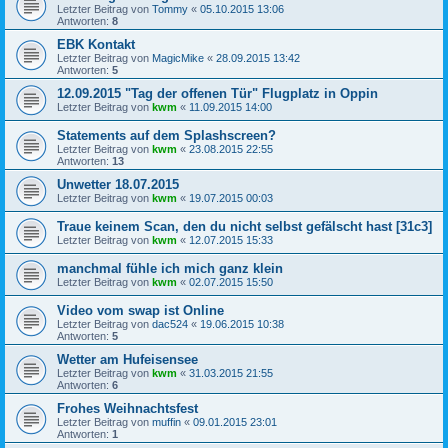
Letzter Beitrag von
Tommy
«
05.10.2015 13:06
Antworten:
8
EBK Kontakt
Letzter Beitrag von
MagicMike
«
28.09.2015 13:42
Antworten:
5
12.09.2015 "Tag der offenen Tür" Flugplatz in Oppin
Letzter Beitrag von
kwm
«
11.09.2015 14:00
Statements auf dem Splashscreen?
Letzter Beitrag von
kwm
«
23.08.2015 22:55
Antworten:
13
Unwetter 18.07.2015
Letzter Beitrag von
kwm
«
19.07.2015 00:03
Traue keinem Scan, den du nicht selbst gefälscht hast [31c3]
Letzter Beitrag von
kwm
«
12.07.2015 15:33
manchmal fühle ich mich ganz klein
Letzter Beitrag von
kwm
«
02.07.2015 15:50
Video vom swap ist Online
Letzter Beitrag von
dac524
«
19.06.2015 10:38
Antworten:
5
Wetter am Hufeisensee
Letzter Beitrag von
kwm
«
31.03.2015 21:55
Antworten:
6
Frohes Weihnachtsfest
Letzter Beitrag von
muffin
«
09.01.2015 23:01
Antworten:
1