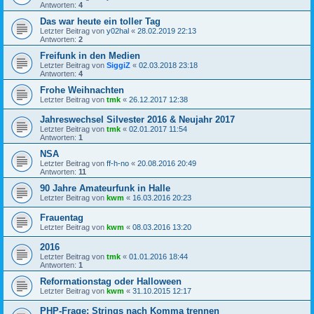
Antworten:
4
Das war heute ein toller Tag
Letzter Beitrag von
y02hal
«
28.02.2019 22:13
Antworten:
2
Freifunk in den Medien
Letzter Beitrag von
SiggiZ
«
02.03.2018 23:18
Antworten:
4
Frohe Weihnachten
Letzter Beitrag von
tmk
«
26.12.2017 12:38
Jahreswechsel Silvester 2016 & Neujahr 2017
Letzter Beitrag von
tmk
«
02.01.2017 11:54
Antworten:
1
NSA
Letzter Beitrag von
ff-h-no
«
20.08.2016 20:49
Antworten:
11
90 Jahre Amateurfunk in Halle
Letzter Beitrag von
kwm
«
16.03.2016 20:23
Frauentag
Letzter Beitrag von
kwm
«
08.03.2016 13:20
2016
Letzter Beitrag von
tmk
«
01.01.2016 18:44
Antworten:
1
Reformationstag oder Halloween
Letzter Beitrag von
kwm
«
31.10.2015 12:17
PHP-Frage: Strings nach Komma trennen