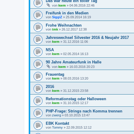
Das war heute ein toller Tag
von
kwm
»
04.06.2016 22:46
Freifunk in den Medien
von
SiggiZ
»
25.09.2014 16:19
Frohe Weihnachten
von
tmk
»
26.12.2017 12:38
Jahreswechsel Silvester 2016 & Neujahr 2017
von
kwm
»
31.12.2016 11:06
NSA
von
kwm
»
02.05.2014 16:13
90 Jahre Amateurfunk in Halle
von
kwm
»
16.03.2016 20:23
Frauentag
von
kwm
»
08.03.2016 13:20
2016
von
kwm
»
31.12.2015 23:58
Reformationstag oder Halloween
von
kwm
»
31.10.2015 12:17
PHP-Frage: Strings nach Komma trennen
von
zwerg
»
03.10.2015 13:47
EBK Kontakt
von
Tommy
»
22.09.2015 12:12