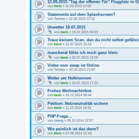
12.09.2015 "Tag der offenen Tür" Flugplatz in 
von
kwm
»
11.09.2015 14:00
Statements auf dem Splashscreen?
von
Tommy
»
22.08.2015 07:32
Unwetter 18.07.2015
von
kwm
»
19.07.2015 00:03
Traue keinem Scan, den du nicht selbst gefälsch
von
kwm
»
12.07.2015 15:33
manchmal fühle ich mich ganz klein
von
kwm
»
02.07.2015 15:50
Video vom swap ist Online
von
Tommy
»
18.06.2015 21:00
Wetter am Hufeisensee
von
kwm
»
15.07.2013 17:22
Frohes Weihnachtsfest
von
kwm
»
24.12.2014 08:44
Petition: Netzneutralität sichern
von
kwm
»
11.12.2014 19:31
PHP-Frage...
von
zwerg
»
05.10.2014 22:57
Wie peinlich ist das denn?
von
kwm
»
07.08.2014 21:43