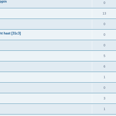
Oppin
0
13
0
t hast [31c3]
0
0
5
6
1
0
3
1