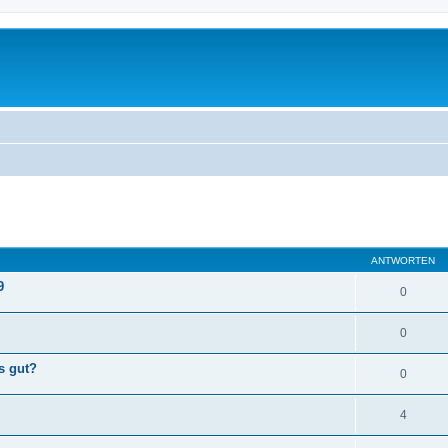
eiterte Suche
ANTWORTEN
9
0
0
s gut?
0
4