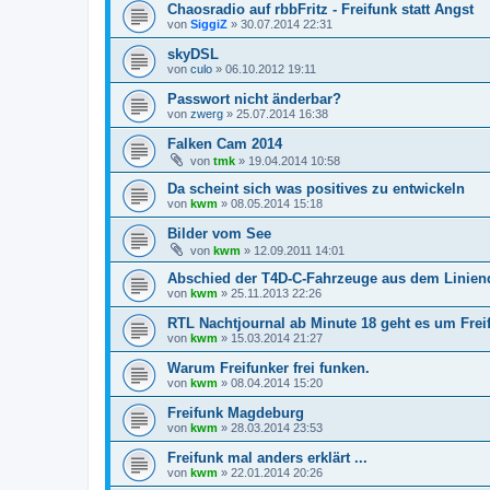
Chaosradio auf rbbFritz - Freifunk statt Angst
von
SiggiZ
»
30.07.2014 22:31
skyDSL
von
culo
»
06.10.2012 19:11
Passwort nicht änderbar?
von
zwerg
»
25.07.2014 16:38
Falken Cam 2014
von
tmk
»
19.04.2014 10:58
Da scheint sich was positives zu entwickeln
von
kwm
»
08.05.2014 15:18
Bilder vom See
von
kwm
»
12.09.2011 14:01
Abschied der T4D-C-Fahrzeuge aus dem Liniend
von
kwm
»
25.11.2013 22:26
RTL Nachtjournal ab Minute 18 geht es um Frei
von
kwm
»
15.03.2014 21:27
Warum Freifunker frei funken.
von
kwm
»
08.04.2014 15:20
Freifunk Magdeburg
von
kwm
»
28.03.2014 23:53
Freifunk mal anders erklärt ...
von
kwm
»
22.01.2014 20:26