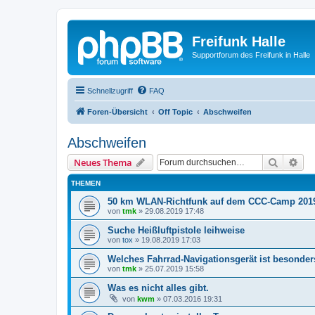
Freifunk Halle
Supportforum des Freifunk in Halle
Schnellzugriff
FAQ
Foren-Übersicht
Off Topic
Abschweifen
Abschweifen
Suche
Erw
Neues Thema
THEMEN
50 km WLAN-Richtfunk auf dem CCC-Camp 201
von
tmk
»
29.08.2019 17:48
Suche Heißluftpistole leihweise
von
tox
»
19.08.2019 17:03
Welches Fahrrad-Navigationsgerät ist besonder
von
tmk
»
25.07.2019 15:58
Was es nicht alles gibt.
von
kwm
»
07.03.2016 19:31