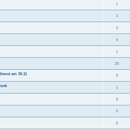
1
3
3
4
1
20
ienst am 30.11
5
funk
1
0
0
0