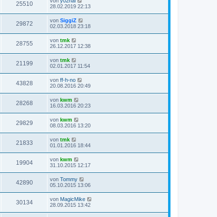
von
y02hal
25510
28.02.2019 22:13
von
SiggiZ
29872
02.03.2018 23:18
von
tmk
28755
26.12.2017 12:38
von
tmk
21199
02.01.2017 11:54
von
ff-h-no
43828
20.08.2016 20:49
von
kwm
28268
16.03.2016 20:23
von
kwm
29829
08.03.2016 13:20
von
tmk
21833
01.01.2016 18:44
von
kwm
19904
31.10.2015 12:17
von
Tommy
42890
05.10.2015 13:06
von
MagicMike
30134
28.09.2015 13:42