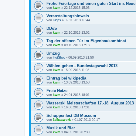
Frohe Feiertage und einen guten Start ins Neue
von
kwm
»
22.12.2013 15:03
Veranstaltungshinweis
von
Klops
»
02.11.2013 16:44
DDoS
von
kwm
»
22.10.2013 13:02
Tag der offenen Tür im Eigenbaukombinat
von
kwm
»
09.10.2013 17:13
Umzug
von
HotShot
»
06.09.2013 21:50
Wählen gehen - Bundestagswahl 2013
von
kwm
»
15.09.2013 11:03
Eintrag bei wikipedia
von
kwm
»
13.09.2013 13:58
Freie Netze
von
kwm
»
24.01.2013 18:01
Wasserski Meisterschaften 17.-18. August 2013
von
kwm
»
16.08.2013 17:31
Schuppenfest DB Museum
von
3dfxatwork
»
01.07.2013 20:17
Musik und Bier
von
kwm
»
04.05.2013 07:39