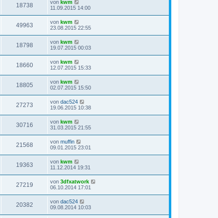
von
kwm
18738
11.09.2015 14:00
von
kwm
49963
23.08.2015 22:55
von
kwm
18798
19.07.2015 00:03
von
kwm
18660
12.07.2015 15:33
von
kwm
18805
02.07.2015 15:50
von
dac524
27273
19.06.2015 10:38
von
kwm
30716
31.03.2015 21:55
von
muffin
21568
09.01.2015 23:01
von
kwm
19363
11.12.2014 19:31
von
3dfxatwork
27219
06.10.2014 17:01
von
dac524
20382
09.08.2014 10:03