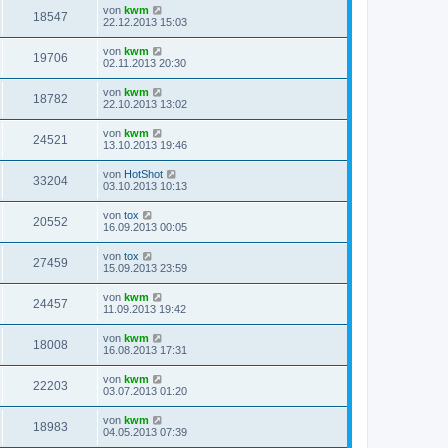
von
kwm
18547
22.12.2013 15:03
von
kwm
19706
02.11.2013 20:30
von
kwm
18782
22.10.2013 13:02
von
kwm
24521
13.10.2013 19:46
von
HotShot
33204
03.10.2013 10:13
von
tox
20552
16.09.2013 00:05
von
tox
27459
15.09.2013 23:59
von
kwm
24457
11.09.2013 19:42
von
kwm
18008
16.08.2013 17:31
von
kwm
22203
03.07.2013 01:20
von
kwm
18983
04.05.2013 07:39