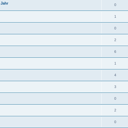
 Jahr
0
1
0
2
6
1
4
3
0
2
0