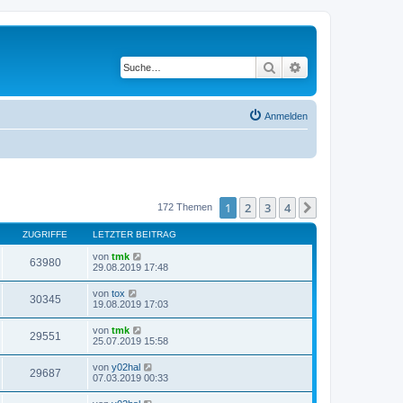
Suche
Erweiterte Suche
Anmelden
1
2
3
4
Nächste
172 Themen
ZUGRIFFE
LETZTER BEITRAG
von
tmk
63980
29.08.2019 17:48
von
tox
30345
19.08.2019 17:03
von
tmk
29551
25.07.2019 15:58
von
y02hal
29687
07.03.2019 00:33