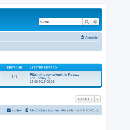
Suche
Erweiterte Suche
Anmelden
BEITRÄGE
LETZTER BEITRAG
Flüchtlingsunterkunft in Ross…
141
N
von
Tommy
e
25.09.2015 08:01
u
e
s
t
Gehe zu
e
r
B
e
Kontakt
Alle Cookies löschen
Alle Zeiten sind
UTC+01:00
i
t
r
a
g