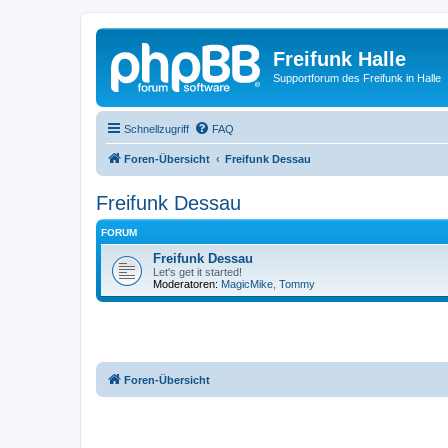
Freifunk Halle
Supportforum des Freifunk in Halle
Schnellzugriff
FAQ
Foren-Übersicht
Freifunk Dessau
Freifunk Dessau
FORUM
Freifunk Dessau
Let's get it started!
Moderatoren:
MagicMike
,
Tommy
Foren-Übersicht