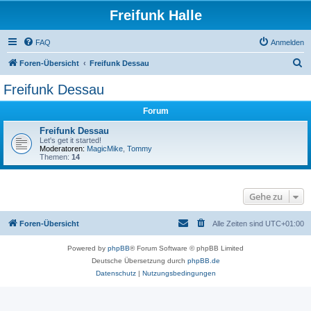
Freifunk Halle
FAQ
Anmelden
S
Foren-Übersicht
Freifunk Dessau
u
Freifunk Dessau
c
Forum
h
e
Freifunk Dessau
Let's get it started!
Moderatoren:
MagicMike
,
Tommy
Themen:
14
Gehe zu
Foren-Übersicht
Alle Zeiten sind
UTC+01:00
Powered by
phpBB
® Forum Software © phpBB Limited
Deutsche Übersetzung durch
phpBB.de
Datenschutz
|
Nutzungsbedingungen