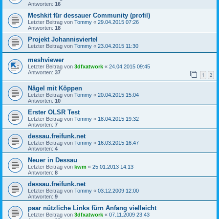
Antworten:
16
Meshkit für dessauer Community (profil)
Letzter Beitrag von
Tommy
«
29.04.2015 07:26
Antworten:
18
Projekt Johannisviertel
Letzter Beitrag von
Tommy
«
23.04.2015 11:30
meshviewer
Letzter Beitrag von
3dfxatwork
«
24.04.2015 09:45
Antworten:
37
1
2
Nägel mit Köppen
Letzter Beitrag von
Tommy
«
20.04.2015 15:04
Antworten:
10
Erster OLSR Test
Letzter Beitrag von
Tommy
«
18.04.2015 19:32
Antworten:
7
dessau.freifunk.net
Letzter Beitrag von
Tommy
«
16.03.2015 16:47
Antworten:
4
Neuer in Dessau
Letzter Beitrag von
kwm
«
25.01.2013 14:13
Antworten:
8
dessau.freifunk.net
Letzter Beitrag von
Tommy
«
03.12.2009 12:00
Antworten:
9
paar nützliche Links fürn Anfang vielleicht
Letzter Beitrag von
3dfxatwork
«
07.11.2009 23:43