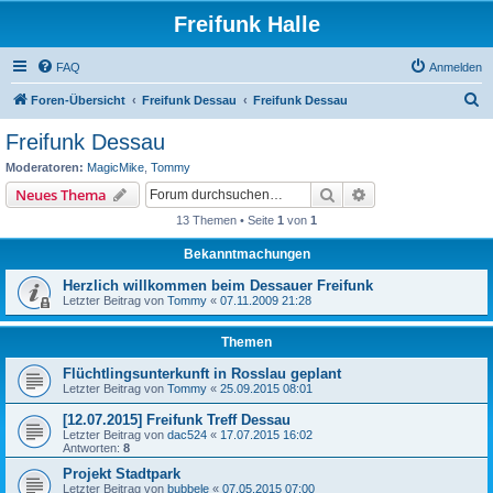
Freifunk Halle
FAQ
Anmelden
S
Foren-Übersicht
Freifunk Dessau
Freifunk Dessau
u
Freifunk Dessau
c
Moderatoren:
MagicMike
,
Tommy
h
Suche
Erweiterte Suche
Neues Thema
e
13 Themen • Seite
1
von
1
Bekanntmachungen
Herzlich willkommen beim Dessauer Freifunk
Letzter Beitrag von
Tommy
«
07.11.2009 21:28
Themen
Flüchtlingsunterkunft in Rosslau geplant
Letzter Beitrag von
Tommy
«
25.09.2015 08:01
[12.07.2015] Freifunk Treff Dessau
Letzter Beitrag von
dac524
«
17.07.2015 16:02
Antworten:
8
Projekt Stadtpark
Letzter Beitrag von
bubbele
«
07.05.2015 07:00