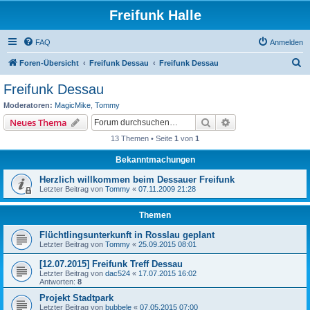
Freifunk Halle
FAQ
Anmelden
S
Foren-Übersicht
Freifunk Dessau
Freifunk Dessau
u
Freifunk Dessau
c
Moderatoren:
MagicMike
,
Tommy
h
Suche
Erweiterte Suche
Neues Thema
e
13 Themen • Seite
1
von
1
Bekanntmachungen
Herzlich willkommen beim Dessauer Freifunk
Letzter Beitrag von
Tommy
«
07.11.2009 21:28
Themen
Flüchtlingsunterkunft in Rosslau geplant
Letzter Beitrag von
Tommy
«
25.09.2015 08:01
[12.07.2015] Freifunk Treff Dessau
Letzter Beitrag von
dac524
«
17.07.2015 16:02
Antworten:
8
Projekt Stadtpark
Letzter Beitrag von
bubbele
«
07.05.2015 07:00