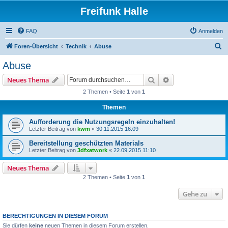
Freifunk Halle
FAQ
Anmelden
S
Foren-Übersicht
Technik
Abuse
u
Abuse
c
Suche
Erweiterte Suche
Neues Thema
h
2 Themen • Seite
1
von
1
e
Themen
Aufforderung die Nutzungsregeln einzuhalten!
Letzter Beitrag von
kwm
«
30.11.2015 16:09
Bereitstellung geschützten Materials
Letzter Beitrag von
3dfxatwork
«
22.09.2015 11:10
Neues Thema
2 Themen • Seite
1
von
1
Gehe zu
BERECHTIGUNGEN IN DIESEM FORUM
Sie dürfen
keine
neuen Themen in diesem Forum erstellen.