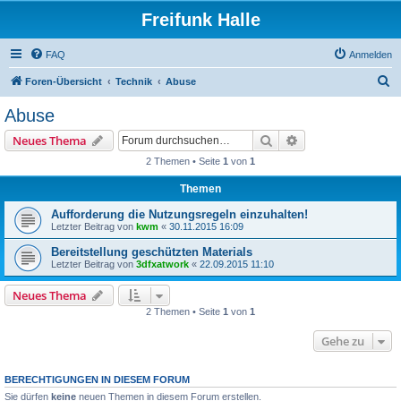
Freifunk Halle
FAQ
Anmelden
S
Foren-Übersicht
Technik
Abuse
u
Abuse
c
Suche
Erweiterte Suche
Neues Thema
h
2 Themen • Seite
1
von
1
e
Themen
Aufforderung die Nutzungsregeln einzuhalten!
Letzter Beitrag von
kwm
«
30.11.2015 16:09
Bereitstellung geschützten Materials
Letzter Beitrag von
3dfxatwork
«
22.09.2015 11:10
Neues Thema
2 Themen • Seite
1
von
1
Gehe zu
BERECHTIGUNGEN IN DIESEM FORUM
Sie dürfen
keine
neuen Themen in diesem Forum erstellen.