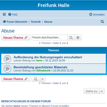
Freifunk Halle
FAQ
Anmelden
S
Foren-Übersicht
Technik
Abuse
u
Abuse
c
Suche
Erweiterte Suche
Neues Thema
h
2 Themen • Seite
1
von
1
e
Themen
Aufforderung die Nutzungsregeln einzuhalten!
Letzter Beitrag von
kwm
«
30.11.2015 16:09
Bereitstellung geschützten Materials
Letzter Beitrag von
3dfxatwork
«
22.09.2015 11:10
Neues Thema
2 Themen • Seite
1
von
1
Gehe zu
BERECHTIGUNGEN IN DIESEM FORUM
Sie dürfen
keine
neuen Themen in diesem Forum erstellen.