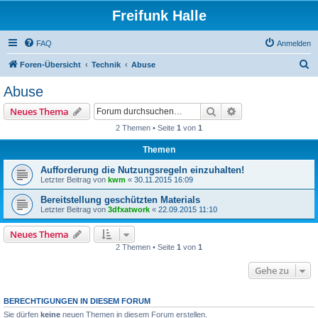
Freifunk Halle
FAQ
Anmelden
S
Foren-Übersicht
Technik
Abuse
u
Abuse
c
Suche
Erweiterte Suche
Neues Thema
h
2 Themen • Seite
1
von
1
e
Themen
Aufforderung die Nutzungsregeln einzuhalten!
Letzter Beitrag von
kwm
«
30.11.2015 16:09
Bereitstellung geschützten Materials
Letzter Beitrag von
3dfxatwork
«
22.09.2015 11:10
Neues Thema
2 Themen • Seite
1
von
1
Gehe zu
BERECHTIGUNGEN IN DIESEM FORUM
Sie dürfen
keine
neuen Themen in diesem Forum erstellen.