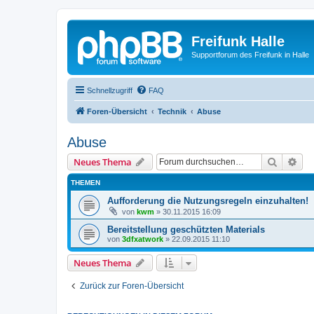
Freifunk Halle
Supportforum des Freifunk in Halle
Schnellzugriff
FAQ
Foren-Übersicht
Technik
Abuse
Abuse
Suche
Erw
Neues Thema
THEMEN
Aufforderung die Nutzungsregeln einzuhalten!
von
kwm
»
30.11.2015 16:09
Bereitstellung geschützten Materials
von
3dfxatwork
»
22.09.2015 11:10
Neues Thema
Zurück zur Foren-Übersicht