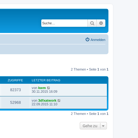
Suche
Erweiterte Suche
Anmelden
2 Themen • Seite
1
von
1
ZUGRIFFE
LETZTER BEITRAG
von
kwm
82373
30.11.2015 16:09
von
3dfxatwork
52968
22.09.2015 11:10
2 Themen • Seite
1
von
1
Gehe zu