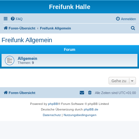
Freifunk Halle
FAQ
Anmelden
S
Foren-Übersicht
Freifunk Allgemein
u
Freifunk Allgemein
c
Forum
h
e
Allgemein
Themen:
9
Gehe zu
Foren-Übersicht
Alle Zeiten sind
UTC+01:00
Powered by
phpBB
® Forum Software © phpBB Limited
Deutsche Übersetzung durch
phpBB.de
Datenschutz
|
Nutzungsbedingungen