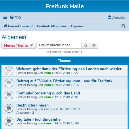
Freifunk Halle
FAQ
Anmelden
S
Foren-Übersicht
Freifunk Allgemein
Allgemein
u
Allgemein
c
Suche
Erweiterte Suche
Neues Thema
h
9 Themen • Seite
1
von
1
e
Themen
Webcam geht dank der Förderung des Landes auch wieder
Letzter Beitrag von
kwm
«
29.10.2018 12:27
Beitrag auf TV-Halle Förderung vom Land für Freifunk
Letzter Beitrag von
kwm
«
29.10.2018 12:16
Freifunk-Förderung durch das Land
Letzter Beitrag von
kwm
«
12.03.2018 20:01
Rechtliche Fragen
Letzter Beitrag von
zwerg
«
28.07.2016 19:03
Antworten:
2
Digitaler Flüchtlingshilfe
Letzter Beitrag von
kwm
«
14.06.2016 10:48