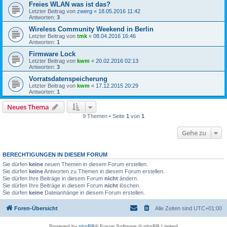
Freies WLAN was ist das?
Letzter Beitrag von
zwerg
«
18.05.2016 11:42
Antworten:
3
Wireless Community Weekend in Berlin
Letzter Beitrag von
tmk
«
08.04.2016 16:46
Antworten:
1
Firmware Lock
Letzter Beitrag von
kwm
«
20.02.2016 02:13
Antworten:
3
Vorratsdatenspeicherung
Letzter Beitrag von
kwm
«
17.12.2015 20:29
Antworten:
1
Neues Thema
9 Themen • Seite
1
von
1
Gehe zu
BERECHTIGUNGEN IN DIESEM FORUM
Sie dürfen
keine
neuen Themen in diesem Forum erstellen.
Sie dürfen
keine
Antworten zu Themen in diesem Forum erstellen.
Sie dürfen Ihre Beiträge in diesem Forum
nicht
ändern.
Sie dürfen Ihre Beiträge in diesem Forum
nicht
löschen.
Sie dürfen
keine
Dateianhänge in diesem Forum erstellen.
Foren-Übersicht
Alle Zeiten sind
UTC+01:00
Powered by
phpBB
® Forum Software © phpBB Limited