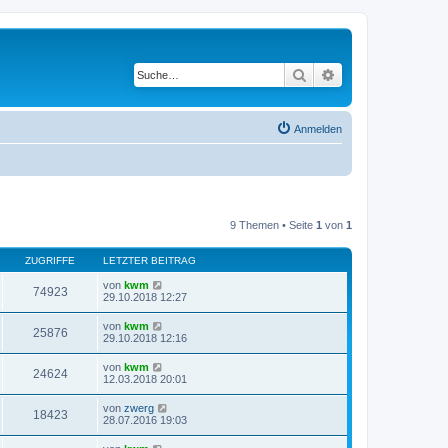
Suche
Erweiterte Suche
Anmelden
9 Themen • Seite
1
von
1
ZUGRIFFE
LETZTER BEITRAG
von
kwm
74923
29.10.2018 12:27
von
kwm
25876
29.10.2018 12:16
von
kwm
24624
12.03.2018 20:01
von
zwerg
18423
28.07.2016 19:03