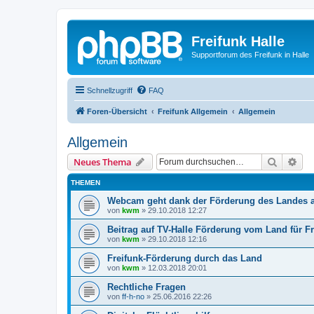
Freifunk Halle
Supportforum des Freifunk in Halle
Schnellzugriff
FAQ
Foren-Übersicht
Freifunk Allgemein
Allgemein
Allgemein
Suche
Erw
Neues Thema
THEMEN
Webcam geht dank der Förderung des Landes 
von
kwm
»
29.10.2018 12:27
Beitrag auf TV-Halle Förderung vom Land für Fr
von
kwm
»
29.10.2018 12:16
Freifunk-Förderung durch das Land
von
kwm
»
12.03.2018 20:01
Rechtliche Fragen
von
ff-h-no
»
25.06.2016 22:26