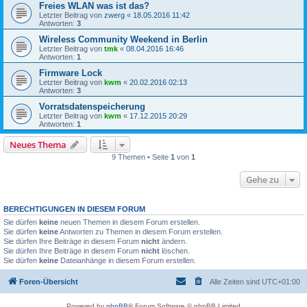
Freies WLAN was ist das?
Letzter Beitrag von
zwerg
«
18.05.2016 11:42
Antworten:
3
Wireless Community Weekend in Berlin
Letzter Beitrag von
tmk
«
08.04.2016 16:46
Antworten:
1
Firmware Lock
Letzter Beitrag von
kwm
«
20.02.2016 02:13
Antworten:
3
Vorratsdatenspeicherung
Letzter Beitrag von
kwm
«
17.12.2015 20:29
Antworten:
1
Neues Thema
9 Themen • Seite
1
von
1
Gehe zu
BERECHTIGUNGEN IN DIESEM FORUM
Sie dürfen
keine
neuen Themen in diesem Forum erstellen.
Sie dürfen
keine
Antworten zu Themen in diesem Forum erstellen.
Sie dürfen Ihre Beiträge in diesem Forum
nicht
ändern.
Sie dürfen Ihre Beiträge in diesem Forum
nicht
löschen.
Sie dürfen
keine
Dateianhänge in diesem Forum erstellen.
Foren-Übersicht
Alle Zeiten sind
UTC+01:00
Powered by
phpBB
® Forum Software © phpBB Limited