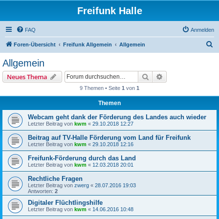
Freifunk Halle
FAQ
Anmelden
S
Foren-Übersicht
Freifunk Allgemein
Allgemein
u
Allgemein
c
Suche
Erweiterte Suche
Neues Thema
h
9 Themen • Seite
1
von
1
e
Themen
Webcam geht dank der Förderung des Landes auch wieder
Letzter Beitrag von
kwm
«
29.10.2018 12:27
Beitrag auf TV-Halle Förderung vom Land für Freifunk
Letzter Beitrag von
kwm
«
29.10.2018 12:16
Freifunk-Förderung durch das Land
Letzter Beitrag von
kwm
«
12.03.2018 20:01
Rechtliche Fragen
Letzter Beitrag von
zwerg
«
28.07.2016 19:03
Antworten:
2
Digitaler Flüchtlingshilfe
Letzter Beitrag von
kwm
«
14.06.2016 10:48