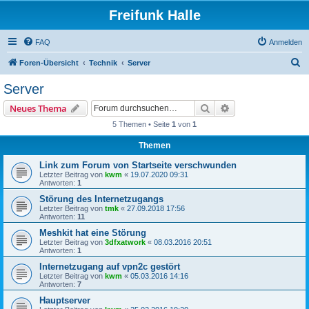
Freifunk Halle
FAQ
Anmelden
S
Foren-Übersicht
Technik
Server
u
Server
c
Suche
Erweiterte Suche
Neues Thema
h
5 Themen • Seite
1
von
1
e
Themen
Link zum Forum von Startseite verschwunden
Letzter Beitrag von
kwm
«
19.07.2020 09:31
Antworten:
1
Störung des Internetzugangs
Letzter Beitrag von
tmk
«
27.09.2018 17:56
Antworten:
11
Meshkit hat eine Störung
Letzter Beitrag von
3dfxatwork
«
08.03.2016 20:51
Antworten:
1
Internetzugang auf vpn2c gestört
Letzter Beitrag von
kwm
«
05.03.2016 14:16
Antworten:
7
Hauptserver