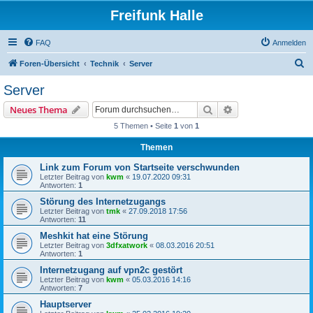
Freifunk Halle
FAQ
Anmelden
S
Foren-Übersicht
Technik
Server
u
Server
c
Suche
Erweiterte Suche
Neues Thema
h
5 Themen • Seite
1
von
1
e
Themen
Link zum Forum von Startseite verschwunden
Letzter Beitrag von
kwm
«
19.07.2020 09:31
Antworten:
1
Störung des Internetzugangs
Letzter Beitrag von
tmk
«
27.09.2018 17:56
Antworten:
11
Meshkit hat eine Störung
Letzter Beitrag von
3dfxatwork
«
08.03.2016 20:51
Antworten:
1
Internetzugang auf vpn2c gestört
Letzter Beitrag von
kwm
«
05.03.2016 14:16
Antworten:
7
Hauptserver