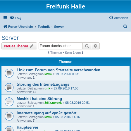
Freifunk Halle
FAQ
Anmelden
S
Foren-Übersicht
Technik
Server
u
Server
c
Suche
Erweiterte Suche
Neues Thema
h
5 Themen • Seite
1
von
1
e
Themen
Link zum Forum von Startseite verschwunden
Letzter Beitrag von
kwm
«
19.07.2020 09:31
Antworten:
1
Störung des Internetzugangs
Letzter Beitrag von
tmk
«
27.09.2018 17:56
Antworten:
11
Meshkit hat eine Störung
Letzter Beitrag von
3dfxatwork
«
08.03.2016 20:51
Antworten:
1
Internetzugang auf vpn2c gestört
Letzter Beitrag von
kwm
«
05.03.2016 14:16
Antworten:
7
Hauptserver