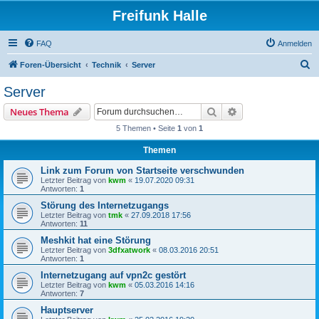
Freifunk Halle
FAQ
Anmelden
S
Foren-Übersicht
Technik
Server
u
Server
c
Suche
Erweiterte Suche
Neues Thema
h
5 Themen • Seite
1
von
1
e
Themen
Link zum Forum von Startseite verschwunden
Letzter Beitrag von
kwm
«
19.07.2020 09:31
Antworten:
1
Störung des Internetzugangs
Letzter Beitrag von
tmk
«
27.09.2018 17:56
Antworten:
11
Meshkit hat eine Störung
Letzter Beitrag von
3dfxatwork
«
08.03.2016 20:51
Antworten:
1
Internetzugang auf vpn2c gestört
Letzter Beitrag von
kwm
«
05.03.2016 14:16
Antworten:
7
Hauptserver