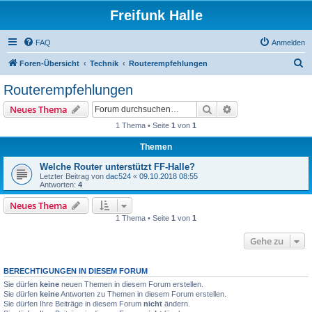
Freifunk Halle
FAQ
Anmelden
S
Foren-Übersicht
Technik
Routerempfehlungen
u
Routerempfehlungen
c
Suche
Erweiterte Suche
Neues Thema
h
1 Thema • Seite
1
von
1
e
Themen
Welche Router unterstützt FF-Halle?
Letzter Beitrag von
dac524
«
09.10.2018 08:55
Antworten:
4
Neues Thema
1 Thema • Seite
1
von
1
Gehe zu
BERECHTIGUNGEN IN DIESEM FORUM
Sie dürfen
keine
neuen Themen in diesem Forum erstellen.
Sie dürfen
keine
Antworten zu Themen in diesem Forum erstellen.
Sie dürfen Ihre Beiträge in diesem Forum
nicht
ändern.