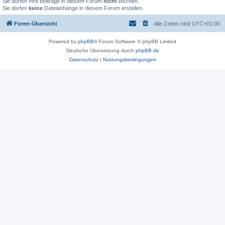
Sie dürfen Ihre Beiträge in diesem Forum
nicht
löschen.
Sie dürfen
keine
Dateianhänge in diesem Forum erstellen.
Foren-Übersicht
Alle Zeiten sind
UTC+01:00
Powered by
phpBB
® Forum Software © phpBB Limited
Deutsche Übersetzung durch
phpBB.de
Datenschutz
|
Nutzungsbedingungen