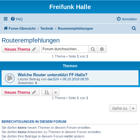
Freifunk Halle
FAQ
Anmelden
S
Foren-Übersicht
Technik
Routerempfehlungen
u
Routerempfehlungen
c
Suche
Erweiterte Suche
Neues Thema
h
1 Thema • Seite
1
von
1
e
Themen
Welche Router unterstützt FF-Halle?
Letzter Beitrag von
dac524
«
09.10.2018 08:55
Antworten:
4
Neues Thema
1 Thema • Seite
1
von
1
Gehe zu
BERECHTIGUNGEN IN DIESEM FORUM
Sie dürfen
keine
neuen Themen in diesem Forum erstellen.
Sie dürfen
keine
Antworten zu Themen in diesem Forum erstellen.
Sie dürfen Ihre Beiträge in diesem Forum
nicht
ändern.