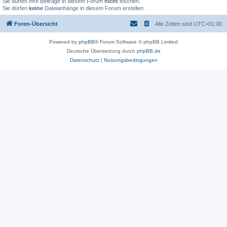
Sie dürfen Ihre Beiträge in diesem Forum
nicht
löschen.
Sie dürfen
keine
Dateianhänge in diesem Forum erstellen.
Foren-Übersicht
Alle Zeiten sind
UTC+01:00
Powered by
phpBB
® Forum Software © phpBB Limited
Deutsche Übersetzung durch
phpBB.de
Datenschutz
|
Nutzungsbedingungen