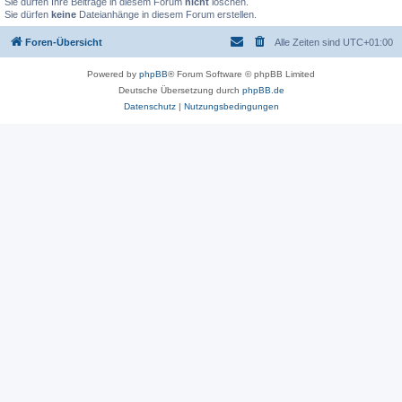
Sie dürfen Ihre Beiträge in diesem Forum
nicht
löschen.
Sie dürfen
keine
Dateianhänge in diesem Forum erstellen.
Foren-Übersicht
Alle Zeiten sind
UTC+01:00
Powered by
phpBB
® Forum Software © phpBB Limited
Deutsche Übersetzung durch
phpBB.de
Datenschutz
|
Nutzungsbedingungen