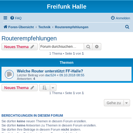
Freifunk Halle
FAQ
Anmelden
S
Foren-Übersicht
Technik
Routerempfehlungen
u
Routerempfehlungen
c
Suche
Erweiterte Suche
Neues Thema
h
1 Thema • Seite
1
von
1
e
Themen
Welche Router unterstützt FF-Halle?
Letzter Beitrag von
dac524
«
09.10.2018 08:55
Antworten:
4
Neues Thema
1 Thema • Seite
1
von
1
Gehe zu
BERECHTIGUNGEN IN DIESEM FORUM
Sie dürfen
keine
neuen Themen in diesem Forum erstellen.
Sie dürfen
keine
Antworten zu Themen in diesem Forum erstellen.
Sie dürfen Ihre Beiträge in diesem Forum
nicht
ändern.