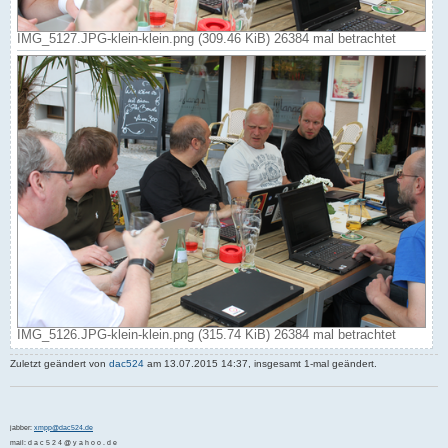
IMG_5127.JPG-klein-klein.png (309.46 KiB) 26384 mal betrachtet
IMG_5126.JPG-klein-klein.png (315.74 KiB) 26384 mal betrachtet
Zuletzt geändert von
dac524
am 13.07.2015 14:37, insgesamt 1-mal geändert.
jabber:
xmpp@dac524.de
mail: d a c 5 2 4 @ y a h o o . d e