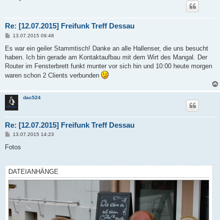
Re: [12.07.2015] Freifunk Treff Dessau
B
13.07.2015 09:48
e
i
Es war ein geiler Stammtisch! Danke an alle Hallenser, die uns besucht
t
haben. Ich bin gerade am Kontaktaufbau mit dem Wirt des Mangal. Der
r
a
Router im Fensterbrett funkt munter vor sich hin und 10:00 heute morgen
g
waren schon 2 Clients verbunden
dac524
Re: [12.07.2015] Freifunk Treff Dessau
B
13.07.2015 14:23
e
i
Fotos
t
r
a
g
DATEIANHÄNGE