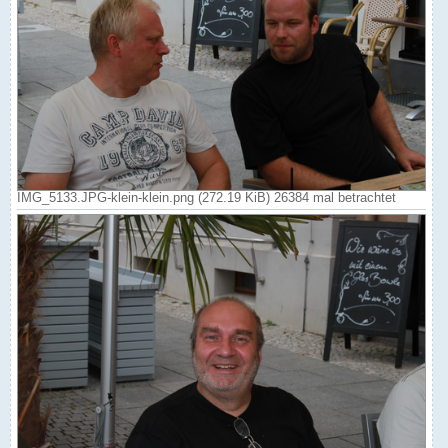
IMG_5133.JPG-klein-klein.png (272.19 KiB) 26384 mal betrachtet