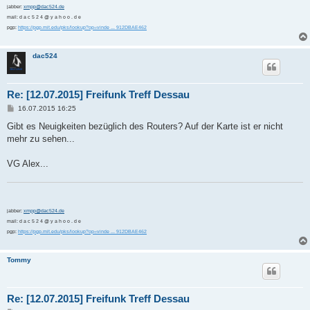
jabber:
xmpp@dac524.de
mail: d a c 5 2 4 @ y a h o o . d e
pgp:
https://pgp.mit.edu/pks/lookup?op=vinde ... 912DBAE462
dac524
Re: [12.07.2015] Freifunk Treff Dessau
B
16.07.2015 16:25
e
i
Gibt es Neuigkeiten bezüglich des Routers? Auf der Karte ist er nicht
t
mehr zu sehen...
r
a
g
VG Alex...
jabber:
xmpp@dac524.de
mail: d a c 5 2 4 @ y a h o o . d e
pgp:
https://pgp.mit.edu/pks/lookup?op=vinde ... 912DBAE462
Tommy
Re: [12.07.2015] Freifunk Treff Dessau