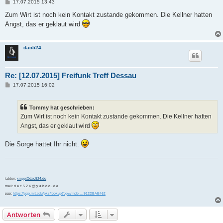
B
17.07.2015 13:43
e
i
Zum Wirt ist noch kein Kontakt zustande gekommen. Die Kellner hatten
t
Angst, das er geklaut wird
r
a
g
dac524
Re: [12.07.2015] Freifunk Treff Dessau
B
17.07.2015 16:02
e
i
t
Tommy hat geschrieben:
r
a
Zum Wirt ist noch kein Kontakt zustande gekommen. Die Kellner hatten
g
Angst, das er geklaut wird
Die Sorge hattet Ihr nicht.
jabber:
xmpp@dac524.de
mail: d a c 5 2 4 @ y a h o o . d e
pgp:
https://pgp.mit.edu/pks/lookup?op=vinde ... 912DBAE462
Antworten