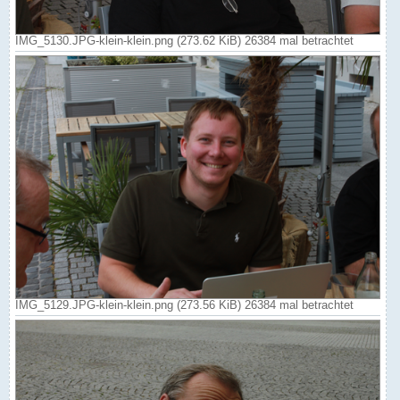
IMG_5130.JPG-klein-klein.png (273.62 KiB) 26384 mal betrachtet
IMG_5129.JPG-klein-klein.png (273.56 KiB) 26384 mal betrachtet