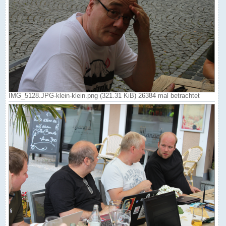
IMG_5128.JPG-klein-klein.png (321.31 KiB) 26384 mal betrachtet