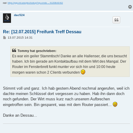
pgp:
https://pgp.mit.edu/pks/lookup?op=vinde ... 912DBAE462
dac524
Re: [12.07.2015] Freifunk Treff Dessau
B
13.07.2015 14:31
e
i
t
Tommy hat geschrieben:
r
a
Es war ein geiler Stammtisch! Danke an alle Hallenser, die uns besucht
g
haben. Ich bin gerade am Kontaktaufbau mit dem Wirt des Mangal. Der
Router im Fensterbrett funkt munter vor sich hin und 10:00 heute
morgen waren schon 2 Clients verbunden
Stimmt voll und ganz. Ich hab gestern Abend nochmal angerufen, weil ich
dachte meinen Schlüssel dort vergessen zu haben. Hab ihn dann doch
noch gefunden. Der Wirt muss kurz nach unserem Aufbrechen
eingetroffen sein. Bin gespannt, was mit dem Router passiert...
Danke an Dessau...