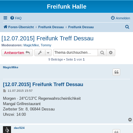
Freifunk Halle
FAQ
Anmelden
S
Foren-Übersicht
Freifunk Dessau
Freifunk Dessau
u
[12.07.2015] Freifunk Treff Dessau
c
Moderatoren:
MagicMike
,
Tommy
h
Suche
Erweiterte
Antworten
e
9 Beiträge • Seite
1
von
1
MagicMike
[12.07.2015] Freifunk Treff Dessau
B
11.07.2015 15:57
e
i
Morgen · 24°C/13°C Regenwahrscheinlichkeit
t
Mangal Grillrestaurant
r
a
Zerbster Str. 8, 06844 Dessau
g
Uhrzei: 14:00
dac524