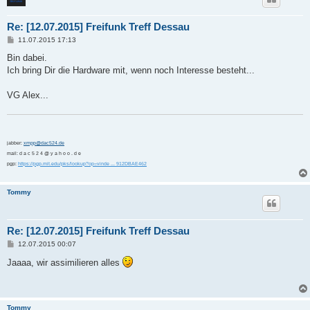
Re: [12.07.2015] Freifunk Treff Dessau
B
11.07.2015 17:13
e
i
Bin dabei.
t
Ich bring Dir die Hardware mit, wenn noch Interesse besteht...
r
a
g
VG Alex...
jabber:
xmpp@dac524.de
mail: d a c 5 2 4 @ y a h o o . d e
pgp:
https://pgp.mit.edu/pks/lookup?op=vinde ... 912DBAE462
Tommy
Re: [12.07.2015] Freifunk Treff Dessau
B
12.07.2015 00:07
e
i
Jaaaa, wir assimilieren alles
t
r
a
g
Tommy