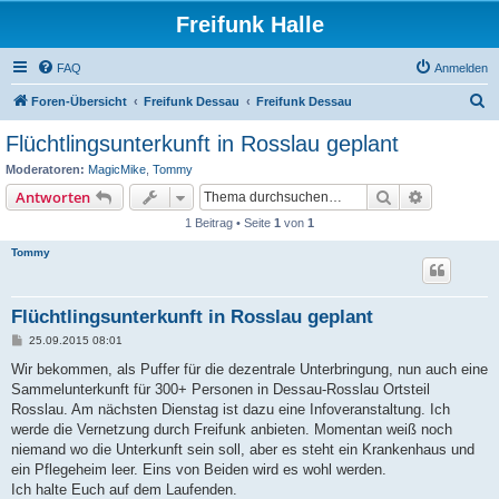
Freifunk Halle
FAQ
Anmelden
S
Foren-Übersicht
Freifunk Dessau
Freifunk Dessau
u
Flüchtlingsunterkunft in Rosslau geplant
c
Moderatoren:
MagicMike
,
Tommy
h
Suche
Erweiterte
Antworten
e
1 Beitrag • Seite
1
von
1
Tommy
Flüchtlingsunterkunft in Rosslau geplant
B
25.09.2015 08:01
e
i
Wir bekommen, als Puffer für die dezentrale Unterbringung, nun auch eine
t
Sammelunterkunft für 300+ Personen in Dessau-Rosslau Ortsteil
r
a
Rosslau. Am nächsten Dienstag ist dazu eine Infoveranstaltung. Ich
g
werde die Vernetzung durch Freifunk anbieten. Momentan weiß noch
niemand wo die Unterkunft sein soll, aber es steht ein Krankenhaus und
ein Pflegeheim leer. Eins von Beiden wird es wohl werden.
Ich halte Euch auf dem Laufenden.