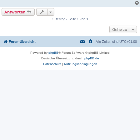
Antworten
1 Beitrag • Seite
1
von
1
Gehe zu
Foren-Übersicht
Alle Zeiten sind
UTC+01:00
Powered by
phpBB
® Forum Software © phpBB Limited
Deutsche Übersetzung durch
phpBB.de
Datenschutz
|
Nutzungsbedingungen