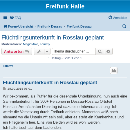
Freifunk Halle
FAQ
Anmelden
S
Foren-Übersicht
Freifunk Dessau
Freifunk Dessau
u
Flüchtlingsunterkunft in Rosslau geplant
c
Moderatoren:
MagicMike
,
Tommy
h
Suche
Erweiterte
Antworten
e
1 Beitrag • Seite
1
von
1
Tommy
Flüchtlingsunterkunft in Rosslau geplant
B
25.09.2015 08:01
e
i
Wir bekommen, als Puffer für die dezentrale Unterbringung, nun auch eine
t
Sammelunterkunft für 300+ Personen in Dessau-Rosslau Ortsteil
r
a
Rosslau. Am nächsten Dienstag ist dazu eine Infoveranstaltung. Ich
g
werde die Vernetzung durch Freifunk anbieten. Momentan weiß noch
niemand wo die Unterkunft sein soll, aber es steht ein Krankenhaus und
ein Pflegeheim leer. Eins von Beiden wird es wohl werden.
Ich halte Euch auf dem Laufenden.