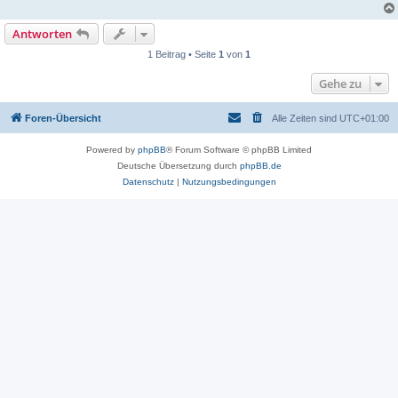
Antworten
1 Beitrag • Seite
1
von
1
Gehe zu
Foren-Übersicht
Alle Zeiten sind
UTC+01:00
Powered by
phpBB
® Forum Software © phpBB Limited
Deutsche Übersetzung durch
phpBB.de
Datenschutz
|
Nutzungsbedingungen