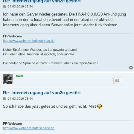
Re: Internetzugang auf vpn2c gestört
B
04.03.2016 22:54
e
i
Ich habe den Server wieder gestartet. Die HNA4 0.0.0.0/0 Ankündigung
t
habe ich in der rc.local deaktiviert und in der olsrd.conf aktiviert.
r
a
Internetzugang über diesen Server sollte jetzt wieder funktionieren.
g
FF-Webcam
http://www.webcam-hufeisensee.de
Lieber Spaß unter Wasser, als Langeweile an Land!
Ein Leben ohne Tauchen ist möglich, aber sinnlos!
Die deutsche Sprache ist zwar Freeware, aber kein Open-Source.
kwm
Re: Internetzugang auf vpn2c gestört
B
04.03.2016 23:44
e
i
So ich habe das jetzt getestet und es geht nicht. Mist
t
r
a
g
FF-Webcam
http://www.webcam-hufeisensee.de