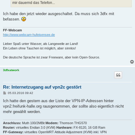
mir dauernd das Telefon...
Ich habe den jetzt wieder ausgeschaltet. Da muss sich 3dfx mit
befassen.
FF-Webcam
http://www.webcam-hufeisensee.de
Lieber Spaß unter Wasser, als Langeweile an Land!
Ein Leben ohne Tauchen ist möglich, aber sinnlos!
Die deutsche Sprache ist zwar Freeware, aber kein Open-Source.
3dfxatwork
Re: Internetzugang auf vpn2c gestört
B
05.03.2016 09:42
e
i
Ich hatte den gestern aus der Liste der VPN-IP-Adressen hinter
t
vpn2.freifunk-halle.org rausgenommen, der sollte also eigentlich nicht
r
a
mehr gewählt werden.
g
Anschluss:
Muth 100/2MBit
Modem:
Thomson THG570
Router:
virtuelles Endian 3.0 (KVM)
Hardware:
FX-8120, 16 GB Ram
FF-Gateway:
virtuelles OpenWRT Attitude Adjustment (KVM) inkl. VPN