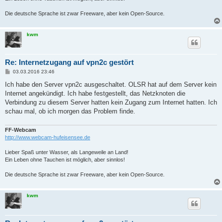
Die deutsche Sprache ist zwar Freeware, aber kein Open-Source.
kwm
Re: Internetzugang auf vpn2c gestört
B
03.03.2016 23:46
e
i
Ich habe den Server vpn2c ausgeschaltet. OLSR hat auf dem Server kein
t
Internet angekündigt. Ich habe festgestellt, das Netzknoten die
r
a
Verbindung zu diesem Server hatten kein Zugang zum Internet hatten. Ich
g
schau mal, ob ich morgen das Problem finde.
FF-Webcam
http://www.webcam-hufeisensee.de
Lieber Spaß unter Wasser, als Langeweile an Land!
Ein Leben ohne Tauchen ist möglich, aber sinnlos!
Die deutsche Sprache ist zwar Freeware, aber kein Open-Source.
kwm