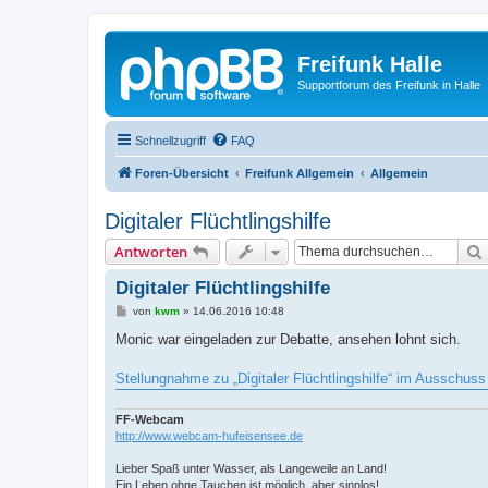
Freifunk Halle
Supportforum des Freifunk in Halle
Schnellzugriff
FAQ
Foren-Übersicht
Freifunk Allgemein
Allgemein
Digitaler Flüchtlingshilfe
Antworten
Digitaler Flüchtlingshilfe
B
von
kwm
»
14.06.2016 10:48
e
i
Monic war eingeladen zur Debatte, ansehen lohnt sich.
t
r
a
Stellungnahme zu „Digitaler Flüchtlingshilfe“ im Ausschuss
g
FF-Webcam
http://www.webcam-hufeisensee.de
Lieber Spaß unter Wasser, als Langeweile an Land!
Ein Leben ohne Tauchen ist möglich, aber sinnlos!