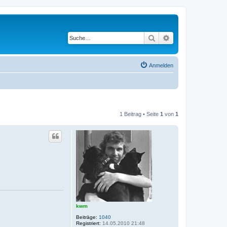
Suche
Erweiterte Suche
Anmelden
1 Beitrag • Seite
1
von
1
kwm
Beiträge:
1040
Registriert:
14.05.2010 21:48