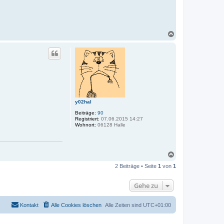
d
a
t
e
n
N
v
a
o
n
c
N
h
e
o
u
b
g
e
e
n
y02hal
Beiträge:
90
Registriert:
07.06.2015 14:27
Wohnort:
06128 Halle
N
a
2 Beiträge • Seite
1
von
1
c
h
o
Gehe zu
b
e
n
Kontakt
Alle Cookies löschen
Alle Zeiten sind
UTC+01:00