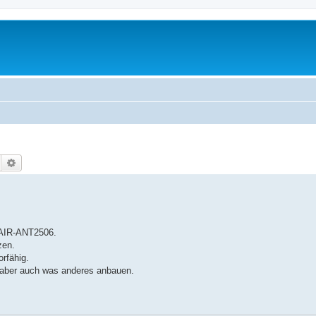
Suche
Erweiterte Suche
 AIR-ANT2506.
zen.
rfähig.
aber auch was anderes anbauen.