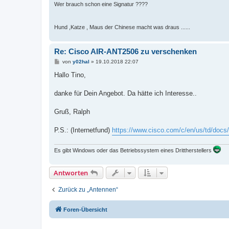
Wer brauch schon eine Signatur ????
Hund ,Katze , Maus der Chinese macht was draus ......
Re: Cisco AIR-ANT2506 zu verschenken
B
von
y02hal
»
19.10.2018 22:07
e
i
Hallo Tino,
t
r
a
danke für Dein Angebot. Da hätte ich Interesse..
g
Gruß, Ralph
P.S.: (Internetfund)
https://www.cisco.com/c/en/us/td/docs/
Es gibt Windows oder das Betriebssystem eines Drittherstellers
Antworten
Zurück zu „Antennen“
Foren-Übersicht