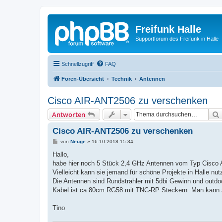
Freifunk Halle
Supportforum des Freifunk in Halle
Schnellzugriff
FAQ
Foren-Übersicht
Technik
Antennen
Cisco AIR-ANT2506 zu verschenken
Antworten
Cisco AIR-ANT2506 zu verschenken
B
von
Neuge
»
16.10.2018 15:34
e
i
Hallo,
t
habe hier noch 5 Stück 2,4 GHz Antennen vom Typ Cisco
r
a
Vielleicht kann sie jemand für schöne Projekte in Halle nut
g
Die Antennen sind Rundstrahler mit 5dbi Gewinn und outdoo
Kabel ist ca 80cm RG58 mit TNC-RP Steckern. Man kann 
Tino