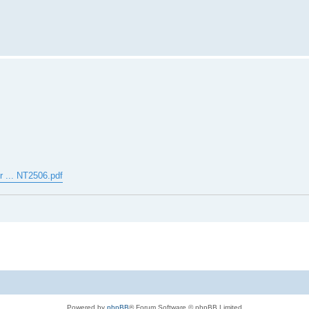
r ... NT2506.pdf
Powered by
phpBB
® Forum Software © phpBB Limited