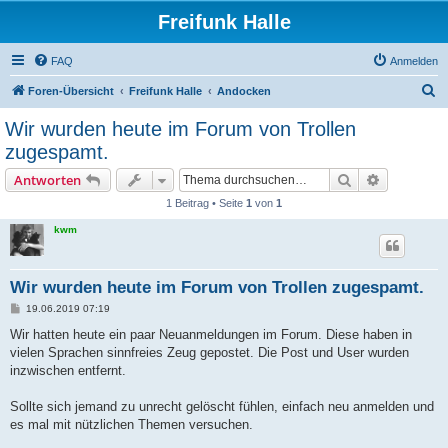
Freifunk Halle
FAQ
Anmelden
S
Foren-Übersicht
Freifunk Halle
Andocken
u
Wir wurden heute im Forum von Trollen
c
zugespamt.
h
Suche
Erweiterte
Antworten
e
1 Beitrag • Seite
1
von
1
kwm
Wir wurden heute im Forum von Trollen zugespamt.
B
19.06.2019 07:19
e
i
Wir hatten heute ein paar Neuanmeldungen im Forum. Diese haben in
t
vielen Sprachen sinnfreies Zeug gepostet. Die Post und User wurden
r
a
inzwischen entfernt.
g
Sollte sich jemand zu unrecht gelöscht fühlen, einfach neu anmelden und
es mal mit nützlichen Themen versuchen.