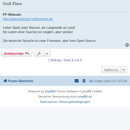
Gruß Klaus
FF-Webcam
http://www.webcam-hufeisensee.de
Lieber Spaß unter Wasser, als Langeweile an Land!
Ein Leben ohne Tauchen ist möglich, aber sinnlos!
Die deutsche Sprache ist zwar Freeware, aber kein Open-Source.
Antworten
1 Beitrag • Seite
1
von
1
Gehe zu
Foren-Übersicht
Alle Zeiten sind
UTC+01:00
Powered by
phpBB
® Forum Software © phpBB Limited
Deutsche Übersetzung durch
phpBB.de
Datenschutz
|
Nutzungsbedingungen