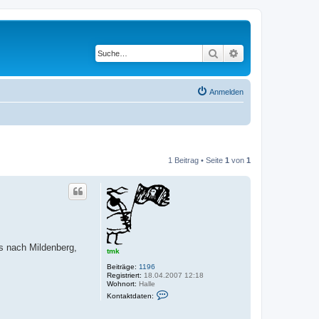
Suche
Erweiterte Suche
Anmelden
1 Beitrag • Seite
1
von
1
s nach Mildenberg,
tmk
Beiträge:
1196
Registriert:
18.04.2007 12:18
Wohnort:
Halle
K
Kontaktdaten:
o
n
t