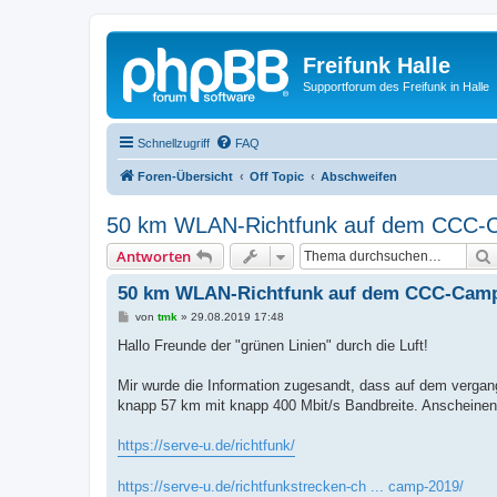
Freifunk Halle
Supportforum des Freifunk in Halle
Schnellzugriff
FAQ
Foren-Übersicht
Off Topic
Abschweifen
50 km WLAN-Richtfunk auf dem CCC-
Antworten
50 km WLAN-Richtfunk auf dem CCC-Camp
B
von
tmk
»
29.08.2019 17:48
e
i
Hallo Freunde der "grünen Linien" durch die Luft!
t
r
a
Mir wurde die Information zugesandt, dass auf dem vergan
g
knapp 57 km mit knapp 400 Mbit/s Bandbreite. Anschein
https://serve-u.de/richtfunk/
https://serve-u.de/richtfunkstrecken-ch ... camp-2019/