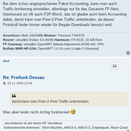
Bei dem schon angesprochenen Paket Accounting, kann man auch
Traffic-limitierung einstellen, allerdings nur für das Gesamte FF-Netz.
Interessant ist vllt auch P2P-Block, das ist glaube auch beim Accounting
dabei, damit kann man Peer-2-Peer Traffic unterbinden, da dieses
Protokoll leider immer wieder für illegale Downloads benutzt wird.
Anschluss:
Muth 100/2MBit
Modem:
Thomson THG570
Router:
virtuelles Endian 3.0 (KVM)
Hardware:
FX-8120, 16 GB Ram
FF-Gateway:
virtuelles OpenWRT Attitude Adjustment (KVM) inkl. VPN
Buffalo WHR-HP-G54:
OpenWRT 1.6.10-core-1-halle-3 (Stummel)
4huf
Re: Freifunk Dessau
B
05.11.2009 12:08
e
i
t
r
a
damit kann man Peer-2-Peer Traffic unterbinden,
g
Was aber leider nicht richtig funktioniert
. eine Antenne ist der beste HF-Verstärker
.funktionierende Antennen : Short-Backfire, AMOS-5, AMOS-3, Doppelquad, 4fach-Quad