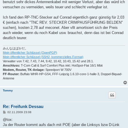
benutzt sehr dickes Antennenkabel mit weniger Verlust, aber das würd ich
versuchen zu vermeiden, weils teuer und schlecht verlegbar ist.
Ich fand den RP-TNC-Stecker auf Conrad eigentlich ganz günstig für 2,03
€ (einfach nach "TNC REV. STECKER CRIMPAUSFÜHRUNG BELDEN"
suchen), kosten 2,78 auf meconet. Aber vllt amortisiert sich der Preis
auch wieder, wenn du noch Kabel usw. brauchst, denn das ist bei Conrad
deutlich teurer.
みんなはばかだ。
Mein öffentlicher Schlüssel (OpenPGP)
Mein öffentlicher Schlüssel (SSH2, kommerzielles Format)
Verwalter von 7.42, 7.43, 7.44, 9.42, 10.42, 10.43, 15.42 und 28.1.
Anschluss:
T-Com Call & Surf Comfort Plus inkl. HotSpot-Flat 16/1 Mbit
Modem, Router, TK-Anlage:
Speedport W 700V
FF-Router:
Buffalo WHR-HP-G54, FFF-Leipzig 1.6.10-core-1-halle-3, Doppel-Biquad-
Antenne
Tommy
Re: Freifunk Dessau
B
02.11.2009 23:08
e
i
@tox:
t
Ja der Router kommt aufs dach mit POE (aber die Linksys bzw D-Link
r