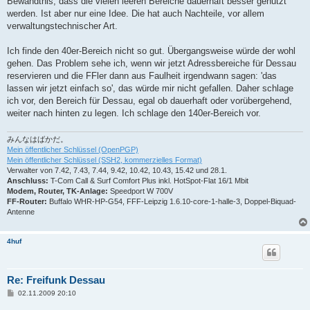
Bewandtnis, dass die vielen leeren Bereiche dauerhaft besser genutzt
g
werden. Ist aber nur eine Idee. Die hat auch Nachteile, vor allem
verwaltungstechnischer Art.
Ich finde den 40er-Bereich nicht so gut. Übergangsweise würde der wohl
gehen. Das Problem sehe ich, wenn wir jetzt Adressbereiche für Dessau
reservieren und die FFler dann aus Faulheit irgendwann sagen: 'das
lassen wir jetzt einfach so', das würde mir nicht gefallen. Daher schlage
ich vor, den Bereich für Dessau, egal ob dauerhaft oder vorübergehend,
weiter nach hinten zu legen. Ich schlage den 140er-Bereich vor.
みんなはばかだ。
Mein öffentlicher Schlüssel (OpenPGP)
Mein öffentlicher Schlüssel (SSH2, kommerzielles Format)
Verwalter von 7.42, 7.43, 7.44, 9.42, 10.42, 10.43, 15.42 und 28.1.
Anschluss:
T-Com Call & Surf Comfort Plus inkl. HotSpot-Flat 16/1 Mbit
Modem, Router, TK-Anlage:
Speedport W 700V
FF-Router:
Buffalo WHR-HP-G54, FFF-Leipzig 1.6.10-core-1-halle-3, Doppel-Biquad-
Antenne
4huf
Re: Freifunk Dessau
B
02.11.2009 20:10
e
i