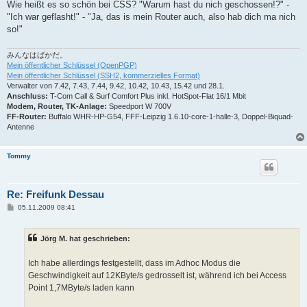
Wie heißt es so schön bei CSS? "Warum hast du nich geschossen!?" -
"Ich war geflasht!" - "Ja, das is mein Router auch, also hab dich ma nich
so!"
みんなはばかだ。
Mein öffentlicher Schlüssel (OpenPGP)
Mein öffentlicher Schlüssel (SSH2, kommerzielles Format)
Verwalter von 7.42, 7.43, 7.44, 9.42, 10.42, 10.43, 15.42 und 28.1.
Anschluss:
T-Com Call & Surf Comfort Plus inkl. HotSpot-Flat 16/1 Mbit
Modem, Router, TK-Anlage:
Speedport W 700V
FF-Router:
Buffalo WHR-HP-G54, FFF-Leipzig 1.6.10-core-1-halle-3, Doppel-Biquad-
Antenne
Tommy
Re: Freifunk Dessau
B
05.11.2009 08:41
e
i
t
Jörg M. hat geschrieben:
r
a
g
Ich habe allerdings festgestellt, dass im Adhoc Modus die
Geschwindigkeit auf 12KByte/s gedrosselt ist, während ich bei Access
Point 1,7MByte/s laden kann