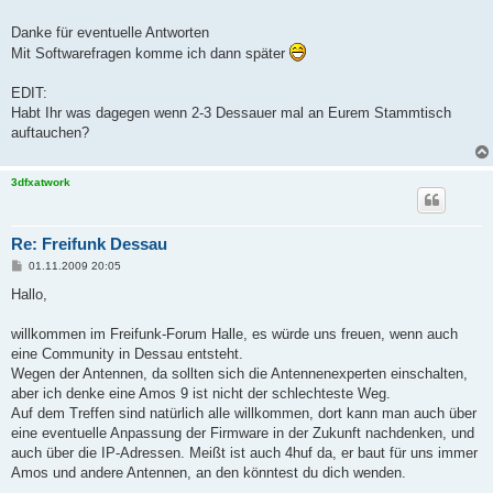
Danke für eventuelle Antworten
Mit Softwarefragen komme ich dann später
EDIT:
Habt Ihr was dagegen wenn 2-3 Dessauer mal an Eurem Stammtisch
auftauchen?
3dfxatwork
Re: Freifunk Dessau
B
01.11.2009 20:05
e
i
Hallo,
t
r
a
willkommen im Freifunk-Forum Halle, es würde uns freuen, wenn auch
g
eine Community in Dessau entsteht.
Wegen der Antennen, da sollten sich die Antennenexperten einschalten,
aber ich denke eine Amos 9 ist nicht der schlechteste Weg.
Auf dem Treffen sind natürlich alle willkommen, dort kann man auch über
eine eventuelle Anpassung der Firmware in der Zukunft nachdenken, und
auch über die IP-Adressen. Meißt ist auch 4huf da, er baut für uns immer
Amos und andere Antennen, an den könntest du dich wenden.