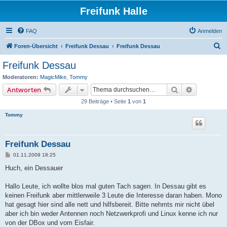
Freifunk Halle
FAQ
Anmelden
S
Foren-Übersicht
Freifunk Dessau
Freifunk Dessau
u
Freifunk Dessau
c
Moderatoren:
MagicMike
,
Tommy
h
Suche
Erweiterte
Antworten
e
29 Beiträge • Seite
1
von
1
Tommy
Freifunk Dessau
B
01.11.2009 18:25
e
i
Huch, ein Dessauer
t
r
a
Hallo Leute, ich wollte blos mal guten Tach sagen. In Dessau gibt es
g
keinen Freifunk aber mittlerweile 3 Leute die Interesse daran haben. Mono
hat gesagt hier sind alle nett und hilfsbereit. Bitte nehmts mir nicht übel
aber ich bin weder Antennen noch Netzwerkprofi und Linux kenne ich nur
von der DBox und vom Eisfair.