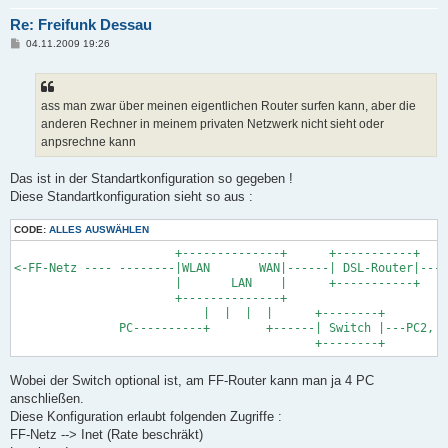
Re: Freifunk Dessau
B
04.11.2009 19:26
e
i
t
r
a
ass man zwar über meinen eigentlichen Router surfen kann, aber die
g
anderen Rechner in meinem privaten Netzwerk nicht sieht oder
anpsrechne kann
Das ist in der Standartkonfiguration so gegeben !
Diese Standartkonfiguration sieht so aus :
CODE:
ALLES AUSWÄHLEN
                       +--------------+      +-----------+

<-FF-Netz ---- --------|WLAN       WAN|------| DSL-Router|----
                       |       LAN    |      +-----------+

                       +--------------+

                           |  |  |  |      +--------+

               PC----------+        +------| Switch |---PC2, P
Wobei der Switch optional ist, am FF-Router kann man ja 4 PC
anschließen.
Diese Konfiguration erlaubt folgenden Zugriffe :
FF-Netz --> Inet (Rate beschräkt)