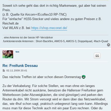
Soweit ich sehe geht das dort in richtig Markenware, gut aber hat seinen
Preis.
(z.B. Quelle für Aircom+/Ecoflex10 RP-TNC)
Für "einfache" H155-Stecker und vieles andere zu guten Preisen z.B.
Reichelt.de
Viel WLAN z.B. bei
https://shop.meconet.de/
. eine Antenne ist der beste HF-Verstärker
.funktionierende Antennen : Short-Backfire, AMOS-5, AMOS-3, Doppelquad, 4fach-Quad
tox
Re: Freifunk Dessau
B
02.11.2009 20:41
e
i
Das nächste Treffen ist aber schon diesen Donnerstag
t
r
a
Zu der Verkabelung: Für solche Stellen, wo man ohne ein langes
g
Antennenkabel nicht auskäme, benutzen die Hallenser Freifunker gern
Wetterboxen (oder Abzweigkästen, die sind günstiger) und parken den
Router da drin. Mit Strom versorgt wird er dann über das Netzwerkkabel,
das, wie 4huf schon sagt, praktisch unbegrenzt lang sein kann. Allerdings
muss man für diese Technik auch mit ein paar Euro rechnen. Oder du