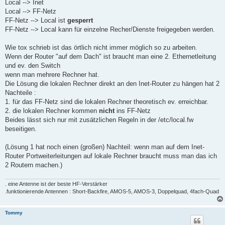
Local --> Inet
Local --> FF-Netz
FF-Netz --> Local ist
gesperrt
FF-Netz --> Local kann für einzelne Recher/Dienste freigegeben werden.
Wie tox schrieb ist das örtlich nicht immer möglich so zu arbeiten.
Wenn der Router "auf dem Dach" ist braucht man eine 2. Ethernetleitung
und ev. den Switch
wenn man mehrere Rechner hat.
Die Lösung die lokalen Rechner direkt an den Inet-Router zu hängen hat 2
Nachteile :
1. für das FF-Netz sind die lokalen Rechner theoretisch ev. erreichbar.
2. die lokalen Rechner kommen
nicht
ins FF-Netz
Beides lässt sich nur mit zusätzlichen Regeln in der /etc/local.fw
beseitigen.
(Lösung 1 hat noch einen (großen) Nachteil: wenn man auf dem Inet-
Router Portweiterleitungen auf lokale Rechner braucht muss man das ich
2 Routern machen.)
. eine Antenne ist der beste HF-Verstärker
.funktionierende Antennen : Short-Backfire, AMOS-5, AMOS-3, Doppelquad, 4fach-Quad
Tommy