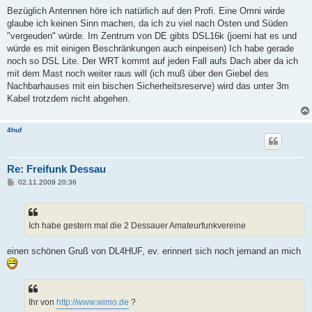
r
a
Bezüglich Antennen höre ich natürlich auf den Profi. Eine Omni wirde
g
glaube ich keinen Sinn machen, da ich zu viel nach Osten und Süden
"vergeuden" würde. Im Zentrum von DE gibts DSL16k (joemi hat es und
würde es mit einigen Beschränkungen auch einpeisen) Ich habe gerade
noch so DSL Lite. Der WRT kommt auf jeden Fall aufs Dach aber da ich
mit dem Mast noch weiter raus will (ich muß über den Giebel des
Nachbarhauses mit ein bischen Sicherheitsreserve) wird das unter 3m
Kabel trotzdem nicht abgehen.
4huf
Re: Freifunk Dessau
B
02.11.2009 20:36
e
i
t
r
a
Ich habe gestern mal die 2 Dessauer Amateurfunkvereine
g
einen schönen Gruß von DL4HUF, ev. erinnert sich noch jemand an mich
Ihr von
http://www.wimo.de
?