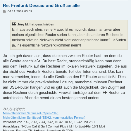
Re: Freifunk Dessau und Gruß an alle
B
04.11.2009 03:59
e
i
t
Jörg M. hat geschrieben:
r
a
Ich hätte auch gleich eine Frage: Ist es möglich, dass man zwar über
g
meinen eigentlichen Router surfen kann, aber die anderen Rechner in
meinem privaten Netzwerk nicht sieht oder anpsrehcne kann? -->Surfen
ja, ins eigentliche Netzwerk kommen nein?!
Ja. Ich geh davon aus, dass du einen zweiten Router hast, an dem du
alle Geräte anschließt. Du hast Recht, standardmäßig kann man dann
aus dem Freifunk auf die Rechner im lokalen Netzwerk zugreifen, die aus
der Sicht des Freifunk-Routers bereits Teil des Internets sind. Das kann
man vermeiden, indem du alle Geräte an den FF-Router anschließt. Dies
ist nicht immer die praktikabelste Lösung, manchmal müssen Rechner
am DSL-Router hängen und es gibt auch die Möglichkeit, den Zugriff auf
diese Rechner durch geschickte Firewall-Einträge auf dem FF-Router zu
unterbinden. Aber die nennt dir am besten jemand anders.
みんなはばかだ。
Mein öffentlicher Schlüssel (OpenPGP)
Mein öffentlicher Schlüssel (SSH2, kommerzielles Format)
Verwalter von 7.42, 7.43, 7.44, 9.42, 10.42, 10.43, 15.42 und 28.1.
Anschluss:
T-Com Call & Surf Comfort Plus inkl. HotSpot-Flat 16/1 Mbit
Modem, Router, TK-Anlage:
Speedport W 700V