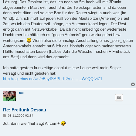
a
Lösung). Das Problem ist, das ich noch so 5m hoch will mit 3Punkt
g
abgespanntem Mast evtl. auch 8m. Die Teleskopmasten sind da oben
dann recht dünn und so eine Box für den Router wiegt ja auch was (im
Wind). D.h. ich muß auf jeden Fall von der Mastspitze (Antenne) bis auf
2m, wo ich den Router evtl. hänge, ein Antennenkabel legen. Der Rest
erfolgt dann mit Netzwerkkabel. Da ich nicht unbedingt der wetterfeste
Dachturner bin hätte ich es "gegen Aufpreis" gern wartungsfrei bzw.
wartungsarm
Wenn also die einmalige Anschaffung eines _sehr_ guten
Antennenkabels ansteht muß ich das Hobbybudget von meiner besseren
Hälfte freischalten lassen (halbes Jahr die Wäsche machen + Frühstück
ans Bett) und dann wird das gemacht.
Ich hatte gestern kurzzeitige absolut miese Laune weil mein Sniper
versagt und nicht geboten hat:
http://cgi.ebay.de/ws/eBayISAPI.dll?Vie ... _W0QQfviZ1
tox
Re: Freifunk Dessau
B
03.11.2009 02:34
e
i
Jut, dann wie 4huf sagt Aircom+
t
r
a