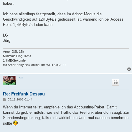
haben.
Ich habe allerdings festgestellt, dass im Adhoc Modus die
Geschwindigkeit auf 12KByte/s gedrosselt ist, während ich bei Access
Point 1,7MByte/s laden kann
LG
Jörg
Arcor DSL 16k
Minimale Ping 16ms
1,7MB/Sekunde
mit Arcor Easy Box online, mit WRT54GL FF
tox
Re: Freifunk Dessau
B
05.11.2009 01:44
e
i
Wenn du Internet teilst, empfehle ich das Accounting-Paket. Damit
t
kannst du grob ermitteln, wie viel Traffic das Freifunk über dich saugt. Zur
r
a
Schadensbegrenzung, falls sich wirklich ein User mal daneben benehmen
g
sollte