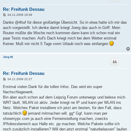
Re: Freifunk Dessau
B
04.11.2009 19:39
e
i
Danke @4huf für diese großartige Übersicht. So in etwa hatte ich mir das
t
auch vorgestellt. Ich denke damit kriegt Joerg das auch in Griff. Mein
r
a
Router müßte die Woche noch kommen dann kann ich schon mal ein
g
paar Tests machen. Auf's Dach kriegt mich bei dem Wetter erstmal
Keiner. Muß mir nicht 5 Tage vorm Urlaub noch was einfangen
Jörg M.
Re: Freifunk Dessau
B
04.11.2009 22:27
e
i
Erstmal vielen Dank für die tollen Infos. Das wird ein super
t
Nachschlagewerk.
r
a
Bin aber auch schon auf dem Leipzig Forum unterwegs und belese mich.
g
WRT läuft, WLAN ist aktiv. Jeder kriegt ne IP und kann per WLAN ins
Netz. Welches Paket installiere ich jetzt am besten, für den Fall, dass
tatsächlich
jemand mitmachen will. gg* Ggf. kann man per
showmypc.com ja auch eine Ferneinstellung machen, zwecks
IPAdressbereich aus Halle etc. pp machen. Welche Pakete sollte ich
noch zusätzlich installieren? Will den jetzt erstmal "naturbelassen" laufen