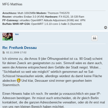
MFG Matthias
Anschluss:
Muth 100/2MBit
Modem:
Thomson THG570
Router:
virtuelles Endian 3.0 (KVM)
Hardware:
FX-8120, 16 GB Ram
FF-Gateway:
virtuelles OpenWRT Attitude Adjustment (KVM) inkl. VPN
Buffalo WHR-HP-G54:
OpenWRT 1.6.10-core-1-halle-3 (Stummel)
tox
Re: Freifunk Dessau
B
02.11.2009 17:02
e
i
Ich stimme zu, die Amos 9 (der Öffnungswinkel ist ca. 90 Grad) scheint
t
für deinen Zweck am geeignetsten zu sein. Sinnvoll wäre es dann auch,
r
a
wenn die Antenne entsprechend dem Gefälle der Stadt neigst. Wobei...
g
"Sichtbarkeit so weit wie möglich" wörtlich genommen auf ne Sat-
Schüssel hinauslaufen würde, allerdings würdest du damit keine Fläche
abdecken
Und klar, Dessauer sind immer gern gesehen beim
Stammtisch.
Einen Hinweis habe ich noch. Ihr werdet ja voraussichtlich ein paar IP-
Adressen benötigen. Ihr müsst euch entscheiden, ob ihr gleich Berlin
kontaktiert, die die ganzen Adressbereiche verwalten, oder ob ihr erst mal
von uns nen kleinen Bereich haben möchtet.