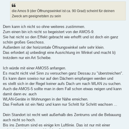
t
r
a
die Amos 9 (der Öffnungswinkel ist ca. 90 Grad) scheint für deinen
g
Zweck am geeignetsten zu sein
Dem kann ich nicht so ohne weiteres zustimmen.
Zum einen bin ich nicht so begeistert von der AMOS-9.
Sie hat nicht so den Effekt gebracht wie erhofft und ist doch ein ganz
schön großes Geschoss.
Außerdem ist der horizontale Öffnungswinkel sehr sehr klein.
Das erfordert a) unbedingt eine Ausrichtung im Winkel und macht b)
trotzdem nur ein Art Scheibe.
Ich würde mit einer AMOS5 anfangen.
Es macht nicht viel Sinn zu versuchen ganz Dessau zu "überstreichen".
Es kann dann sowiso nur auf den Dächern empfangen werden und
es stellt sich in der Regel keiner aufs Dach um nach WLAN zu suchen.
Auch die AMOS-5 sollte man in dem Fall schon etwas neigen und kann
damit dann ev. auch
WLAN-Geräte in Wohnungen in der Nähe erreichen.
Das Freifunk ist ein Netz und kann nur Schritt für Schritt wachsen ...
Dein Standort ist recht weit außerhalb des Zentrums und die Bebauung
auch nicht so hoch.
Bis ins Zentrum sind es einige km Luftlinie. Das ist nur mit einer