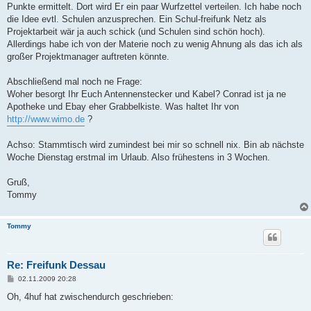
Punkte ermittelt. Dort wird Er ein paar Wurfzettel verteilen. Ich habe noch
die Idee evtl. Schulen anzusprechen. Ein Schul-freifunk Netz als
Projektarbeit wär ja auch schick (und Schulen sind schön hoch).
Allerdings habe ich von der Materie noch zu wenig Ahnung als das ich als
großer Projektmanager auftreten könnte.
Abschließend mal noch ne Frage:
Woher besorgt Ihr Euch Antennenstecker und Kabel? Conrad ist ja ne
Apotheke und Ebay eher Grabbelkiste. Was haltet Ihr von
http://www.wimo.de
?
Achso: Stammtisch wird zumindest bei mir so schnell nix. Bin ab nächste
Woche Dienstag erstmal im Urlaub. Also frühestens in 3 Wochen.
Gruß,
Tommy
Tommy
Re: Freifunk Dessau
B
02.11.2009 20:28
e
i
Oh, 4huf hat zwischendurch geschrieben:
t