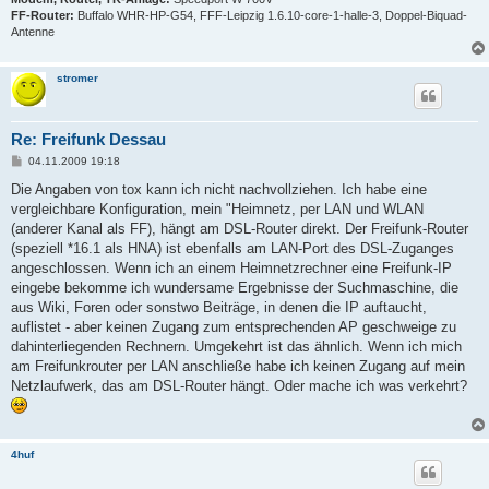
FF-Router:
Buffalo WHR-HP-G54, FFF-Leipzig 1.6.10-core-1-halle-3, Doppel-Biquad-
Antenne
stromer
Re: Freifunk Dessau
B
04.11.2009 19:18
e
i
Die Angaben von tox kann ich nicht nachvollziehen. Ich habe eine
t
vergleichbare Konfiguration, mein "Heimnetz, per LAN und WLAN
r
a
(anderer Kanal als FF), hängt am DSL-Router direkt. Der Freifunk-Router
g
(speziell *16.1 als HNA) ist ebenfalls am LAN-Port des DSL-Zuganges
angeschlossen. Wenn ich an einem Heimnetzrechner eine Freifunk-IP
eingebe bekomme ich wundersame Ergebnisse der Suchmaschine, die
aus Wiki, Foren oder sonstwo Beiträge, in denen die IP auftaucht,
auflistet - aber keinen Zugang zum entsprechenden AP geschweige zu
dahinterliegenden Rechnern. Umgekehrt ist das ähnlich. Wenn ich mich
am Freifunkrouter per LAN anschließe habe ich keinen Zugang auf mein
Netzlaufwerk, das am DSL-Router hängt. Oder mache ich was verkehrt?
4huf