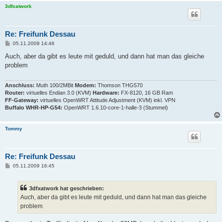
3dfxatwork
Re: Freifunk Dessau
B
05.11.2009 14:46
e
i
Auch, aber da gibt es leute mit geduld, und dann hat man das gleiche
t
problem
r
a
g
Anschluss:
Muth 100/2MBit
Modem:
Thomson THG570
Router:
virtuelles Endian 3.0 (KVM)
Hardware:
FX-8120, 16 GB Ram
FF-Gateway:
virtuelles OpenWRT Attitude Adjustment (KVM) inkl. VPN
Buffalo WHR-HP-G54:
OpenWRT 1.6.10-core-1-halle-3 (Stummel)
Tommy
Re: Freifunk Dessau
B
05.11.2009 16:45
e
i
t
3dfxatwork hat geschrieben:
r
a
Auch, aber da gibt es leute mit geduld, und dann hat man das gleiche
g
problem