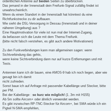
ordentlichen Antenne auf
beiden
Seiten zu überbrücken.
Das jemand in der Innenstadt dein Freifunk-Signal zufällig findet ist
unwahrscheinlich.
Wenn du einen Standort in der Innenstadt hat könntest du eine
Richtfunkstrecke zu dir aufbauen.
Wie sieht die DSL-Versorgung in Dessau (Innenstadt und in deiner
näheren Umgebung) aus ?
Eine Hauptmotivation für viele ist nun mal der Internet-Zugang,
da befassen sich die Leute mit dem Thema Freifunk.
(bitte nicht falsch verstehen, es gibt auch andere Motivationen)
Zu den Funkverbindungen kann man allgemeinen sagen: wenn
Sichtverbindung das gehts,
wenn keine Sichtverbindung dann nur auf kurze Entfernungen und mit
Tests.
Antennen kann ich dir bauen, eine AMOS-9 hab ich noch liegen, aber wie
gesagt bin ich damit
nicht zufrieden.
Sonst baue ich auf Anfrage mit passender Kabellänge und Stecker, bitte
per PM.
Bei der Kabellänge :
so kurz wie möglich!
(1..3m mit H155)
Ab 5m sollte Aircom+ oder ähnlich verwendet werden.
Es gibt inzwischen RP-TNC-Stecker für Aircom+, bei SMA würde ich ein
Pigteil N-SMA empfehlen,