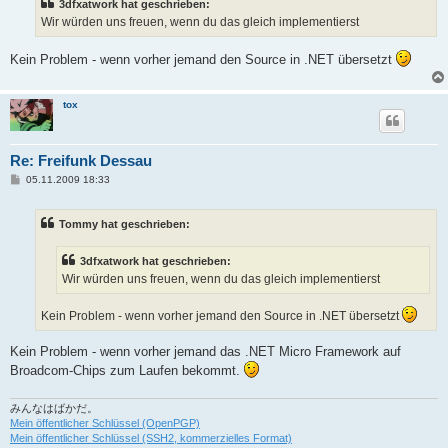
3dfxatwork hat geschrieben:
r
a
Wir würden uns freuen, wenn du das gleich implementierst
g
Kein Problem - wenn vorher jemand den Source in .NET übersetzt
tox
Re: Freifunk Dessau
B
05.11.2009 18:33
e
i
t
Tommy hat geschrieben:
r
a
g
3dfxatwork hat geschrieben:
Wir würden uns freuen, wenn du das gleich implementierst
Kein Problem - wenn vorher jemand den Source in .NET übersetzt
Kein Problem - wenn vorher jemand das .NET Micro Framework auf
Broadcom-Chips zum Laufen bekommt.
みんなはばかだ。
Mein öffentlicher Schlüssel (OpenPGP)
Mein öffentlicher Schlüssel (SSH2, kommerzielles Format)