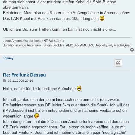
da man sich sonst leicht mit dem steifen Kabel die SMA-Buchse
abreißen kann.
Bei deinem Mast also den Router in ein Außengehäuse in Antennennähe.
Das LAN-Kabel mit PoE kann dann bis 100m lang sein
Ob ich am Do. zum Treffen kommen kann ist noch nicht sicher...
. eine Antenne ist der beste HF-Verstärker
.funktionierende Antennen : Short-Backfire, AMOS-5, AMOS-3, Doppelquad, 4fach-Quad
Tommy
Re: Freifunk Dessau
B
02.11.2009 20:16
e
i
Holla, danke für die freundliche Aufnahme
t
r
a
Ich hoff ja, das sich der joemi hier auch noch anmeldet (der zweite
g
Freifunkinteressent aus DE leider 5km quer durch die Stadt). Ich will das
(IP Adressen) nicht allein entscheiden und er hat seine Freikarte schon
wesentlich länger
Ich habe gestern mal die 2 Dessauer Amateurfunkvereine und den einen
CB Funk Verein angeschrieben. Evtl. sitzen da technikaffine Leute mit
Lust auf Freifunk. Joemi und ich haben erstmal ein paar "neuralgische"