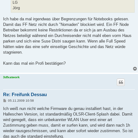
LG
Jörg
Ich habe da mal irgendwas über Begrenzungen für Notebooks gelesen.
Damit das FF Netz nicht durch "Nomaden" blockiert wird. Ein FF Node
Betreiber bekommt keine Restriktionen da er sich ja am Ausbau des
Netzes beteiligt während ein Durchreisender nicht mahl eben vorm Haus
parken und sich eine Suse Distri saugen kann. Wenn alle Full Speed
hätten wäre das eine sehr einseitige Geschichte und das Netz würde
stagnieren.
Kann das mal ein Profi bestätigen?
3dfxatwork
Re: Freifunk Dessau
B
05.11.2009 10:58
e
i
Ich weiß nun nicht welche Firmware du genau installiert hast, in der
t
Halleschen Version, ist standardmäßig OLSR-Client-Splash dabei. Damit
r
a
wird geregelt, dass ein unbekannter WLAN User erst einer art
g
Zustimmung geben muss, damit er surfen kann, und wird dann nach 1h
wieder rausgeschmissen, und kann aber sofort wieder zustimmen. So ist
das auch die standard einstellung.