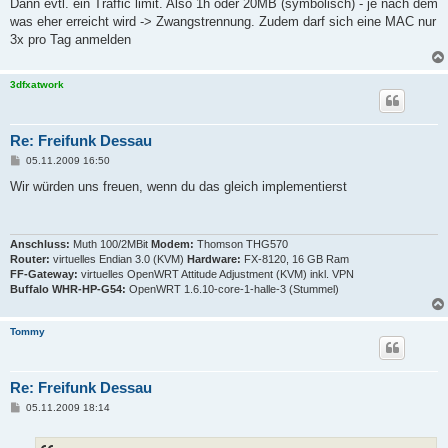
Dann evtl. ein Traffic limit. Also 1h oder 20MB (symbolisch) - je nach dem
was eher erreicht wird -> Zwangstrennung. Zudem darf sich eine MAC nur
3x pro Tag anmelden
3dfxatwork
Re: Freifunk Dessau
B
05.11.2009 16:50
e
i
Wir würden uns freuen, wenn du das gleich implementierst
t
r
a
g
Anschluss:
Muth 100/2MBit
Modem:
Thomson THG570
Router:
virtuelles Endian 3.0 (KVM)
Hardware:
FX-8120, 16 GB Ram
FF-Gateway:
virtuelles OpenWRT Attitude Adjustment (KVM) inkl. VPN
Buffalo WHR-HP-G54:
OpenWRT 1.6.10-core-1-halle-3 (Stummel)
Tommy
Re: Freifunk Dessau
B
05.11.2009 18:14
e
i
t