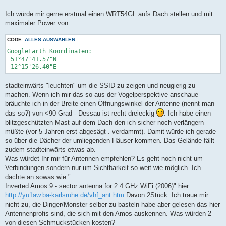
Ich würde mir gerne erstmal einen WRT54GL aufs Dach stellen und mit
maximaler Power von:
CODE:
ALLES AUSWÄHLEN
GoogleEarth Koordinaten:

 51°47'41.57"N

 12°15'26.40"E
stadteinwärts "leuchten" um die SSID zu zeigen und neugierig zu
machen. Wenn ich mir das so aus der Vogelperspektive anschaue
bräuchte ich in der Breite einen Öffnungswinkel der Antenne (nennt man
das so?) von <90 Grad - Dessau ist recht dreieckig
. Ich habe einen
blitzgeschützten Mast auf dem Dach den ich sicher noch verlängern
müßte (vor 5 Jahren erst abgesägt . verdammt). Damit würde ich gerade
so über die Dächer der umliegenden Häuser kommen. Das Gelände fällt
zudem stadteinwärts etwas ab.
Was würdet Ihr mir für Antennen empfehlen? Es geht noch nicht um
Verbindungen sondern nur um Sichtbarkeit so weit wie möglich. Ich
dachte an sowas wie "
Inverted Amos 9 - sector antenna for 2.4 GHz WiFi (2006)" hier:
http://yu1aw.ba-karlsruhe.de/vhf_ant.htm
Davon 2Stück. Ich traue mir
nicht zu, die Dinger/Monster selber zu basteln habe aber gelesen das hier
Antennenprofis sind, die sich mit den Amos auskennen. Was würden 2
von diesen Schmuckstücken kosten?