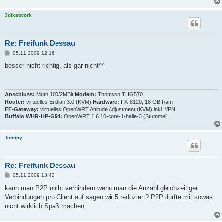
3dfxatwork
Re: Freifunk Dessau
B
05.11.2009 12:16
e
i
besser nicht richtig, als gar nicht^^
t
r
a
g
Anschluss:
Muth 100/2MBit
Modem:
Thomson THG570
Router:
virtuelles Endian 3.0 (KVM)
Hardware:
FX-8120, 16 GB Ram
FF-Gateway:
virtuelles OpenWRT Attitude Adjustment (KVM) inkl. VPN
Buffalo WHR-HP-G54:
OpenWRT 1.6.10-core-1-halle-3 (Stummel)
Tommy
Re: Freifunk Dessau
B
05.11.2009 13:42
e
i
kann man P2P nicht verhindern wenn man die Anzahl gleichzeitiger
t
Verbindungen pro Client auf sagen wir 5 reduziert? P2P dürfte mit sowas
r
a
nicht wirklich Spaß machen.
g