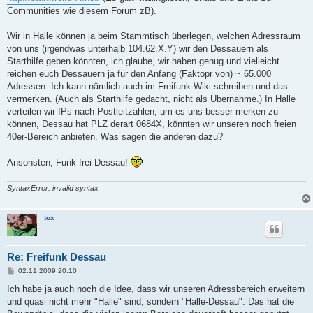
Communities wie diesem Forum zB).
Wir in Halle können ja beim Stammtisch überlegen, welchen Adressraum
von uns (irgendwas unterhalb 104.62.X.Y) wir den Dessauern als
Starthilfe geben könnten, ich glaube, wir haben genug und vielleicht
reichen euch Dessauern ja für den Anfang (Faktopr von) ~ 65.000
Adressen. Ich kann nämlich auch im Freifunk Wiki schreiben und das
vermerken. (Auch als Starthilfe gedacht, nicht als Übernahme.) In Halle
verteilen wir IPs nach Postleitzahlen, um es uns besser merken zu
können, Dessau hat PLZ derart 0684X, könnten wir unseren noch freien
40er-Bereich anbieten. Was sagen die anderen dazu?
Ansonsten, Funk frei Dessau!
SyntaxError: invalid syntax
tox
Re: Freifunk Dessau
B
02.11.2009 20:10
e
i
Ich habe ja auch noch die Idee, dass wir unseren Adressbereich erweitern
t
und quasi nicht mehr "Halle" sind, sondern "Halle-Dessau". Das hat die
r
a