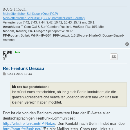
みんなはばかだ。
Mein öffentlicher Schlüssel (OpenPGP)
Mein öffentlicher Schlüssel (SSH2, kommerzielles Format)
Verwalter von 7.42, 7.43, 7.44, 9.42, 10.42, 10.43, 15.42 und 28.1.
Anschluss:
T-Com Call & Surf Comfort Plus inkl. HotSpot-Flat 16/1 Mbit
Modem, Router, TK-Anlage:
Speedport W 700V
FF-Router:
Buffalo WHR-HP-G54, FFF-Leipzig 1.6.10-core-1-halle-3, Doppel-Biquad-
Antenne
tmk
Re: Freifunk Dessau
B
02.11.2009 19:44
e
i
t
tox hat geschrieben:
r
a
Ihr müsst euch entscheiden, ob ihr gleich Berlin kontaktiert, die die
g
ganzen Adressbereiche verwalten, oder ob ihr erst mal von uns nen
kleinen Bereich haben möchtet.
Dort ist die von den Berlinern verwaltete Liste der IP-Netze aller
deutschsprachigen Freiffunk-Communities:
http://wiki.freifunk.net/IP-Netze
. Den Kontakt nach Berlin findet man über
http://start.freifunk.net/
(Es gibt Mailinglisten, Chats und Links zu