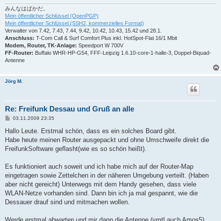
g
みんなはばかだ。
Mein öffentlicher Schlüssel (OpenPGP)
Mein öffentlicher Schlüssel (SSH2, kommerzielles Format)
Verwalter von 7.42, 7.43, 7.44, 9.42, 10.42, 10.43, 15.42 und 28.1.
Anschluss:
T-Com Call & Surf Comfort Plus inkl. HotSpot-Flat 16/1 Mbit
Modem, Router, TK-Anlage:
Speedport W 700V
FF-Router:
Buffalo WHR-HP-G54, FFF-Leipzig 1.6.10-core-1-halle-3, Doppel-Biquad-
Antenne
Jörg M.
Re: Freifunk Dessau und Gruß an alle
B
03.11.2009 23:35
e
i
Hallo Leute. Erstmal schön, dass es ein solches Board gibt.
t
Habe heute meinen Router ausgepackt und ohne Umschweife direkt die
r
a
FreifunkSoftware geflasht(wie es so schön heißt).
g
Es funktioniert auch soweit und ich habe mich auf der Router-Map
eingetragen sowie Zettelchen in der näheren Umgebung verteilt. (Haben
aber nicht gereicht) Unterwegs mit dem Handy gesehen, dass viele
WLAN-Netze vorhanden sind. Dann bin ich ja mal gespannt, wie die
Dessauer drauf sind und mitmachen wollen.
Werde erstmal abwarten und mir dann die Antenne (vmtl auch Amos5)