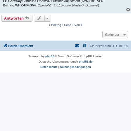
FF-Gateway:
virtuelles OpenWRT Attitude Adjustment (KVM) inkl. VPN
Buffalo WHR-HP-G54:
OpenWRT 1.6.10-core-1-halle-3 (Stummel)
Antworten
1 Beitrag • Seite
1
von
1
Gehe zu
Foren-Übersicht
Alle Zeiten sind
UTC+01:00
Powered by
phpBB
® Forum Software © phpBB Limited
Deutsche Übersetzung durch
phpBB.de
Datenschutz
|
Nutzungsbedingungen