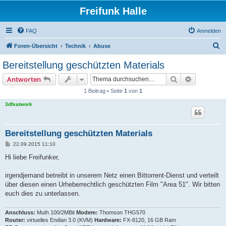
Freifunk Halle
FAQ
Anmelden
S
Foren-Übersicht
Technik
Abuse
u
Bereitstellung geschützten Materials
c
Suche
Erweiterte
Antworten
h
1 Beitrag • Seite
1
von
1
e
3dfxatwork
Bereitstellung geschützten Materials
B
22.09.2015 11:10
e
i
Hi liebe Freifunker,
t
r
a
irgendjemand betreibt in unserem Netz einen Bittorrent-Dienst und verteilt
g
über diesen einen Urheberrechtlich geschützten Film "Area 51". Wir bitten
euch dies zu unterlassen.
Anschluss:
Muth 100/2MBit
Modem:
Thomson THG570
Router:
virtuelles Endian 3.0 (KVM)
Hardware:
FX-8120, 16 GB Ram