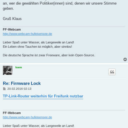
an, wer die gewählten Politiker(innen) sind, denen wir unsere Stimme
geben.
Gruß Klaus
FF-Webcam
http://www.webcam-hufeisensee.de
Lieber Spaß unter Wasser, als Langeweile an Land!
Ein Leben ohne Tauchen ist möglich, aber sinnlos!
Die deutsche Sprache ist zwar Freeware, aber kein Open-Source.
kwm
Re: Firmware Lock
B
20.02.2016 02:13
e
i
TP-Link-Router weiterhin für Freifunk nutzbar
t
r
a
g
FF-Webcam
http://www.webcam-hufeisensee.de
Lieber Spaß unter Wasser, als Langeweile an Land!