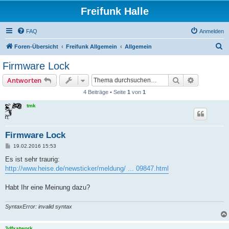
Freifunk Halle
FAQ
Anmelden
S
Foren-Übersicht
Freifunk Allgemein
Allgemein
u
Firmware Lock
c
Suche
Erweiterte
Antworten
h
4 Beiträge • Seite
1
von
1
e
tmk
Firmware Lock
B
19.02.2016 15:53
e
i
Es ist sehr traurig:
t
http://www.heise.de/newsticker/meldung/ ... 09847.html
r
a
g
Habt Ihr eine Meinung dazu?
SyntaxError: invalid syntax
3dfxatwork