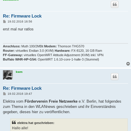
Re: Firmware Lock
B
19.02.2016 16:56
e
i
erst mal nur ratlos
t
r
a
g
Anschluss:
Muth 100/2MBit
Modem:
Thomson THG570
Router:
virtuelles Endian 3.0 (KVM)
Hardware:
FX-8120, 16 GB Ram
FF-Gateway:
virtuelles OpenWRT Attitude Adjustment (KVM) inkl. VPN
Buffalo WHR-HP-G54:
OpenWRT 1.6.10-core-1-halle-3 (Stummel)
kwm
Re: Firmware Lock
B
19.02.2016 19:47
e
i
Elektra vom
Förderverein Freie Netzwerke
e.V. Berlin, hat folgendes
t
zum Thema in den WLANnews geschrieben und ihr Einverständnis
r
a
gegeben, dieses hier zu veröffentlichen.
g
elektra hat geschrieben:
Hallo alle!