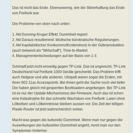
Das ist nicht das Ende. Ebensowenig, wie die Störerhaftung das Ende
von Freifunk war.
Die Probleme von oben nach unten:
1. Akt Dunning-Kruger Effekt: Dummheit regiert.
2. Akt Daraus resultierend: Idiotische bürokratische Regulierungen.
3. Akt Kapitalistischer Konkurrenz/Kostendruck in der Güterproduktion
(auch bekannt als "Wirtschaft"), Time-to-Market.
4. Managmententscheidungen auf der Basis von 1-3.
Schimpft jetzt nicht einseitig gegen TP-Link. Das ist ungerecht, TP-Link
Deutschland hat Freifunk 1000 Geräte geschenkt. Das Problem trifft
auch Netgear und alle anderen. Ubiquiti waren sogar die Ersten, mit
ihren 802.11ac Accesspoints. Bei ihnen geht die Sache noch viel tiefer:
Die haben gleich mit gesperrten Bootloadern angefangen. Bei TP-Link
ist es nur der Update-Mechanismus der Firmware. Auch das ist schon
eine Katastrophe für das schnelle Wachstum von Freifunk: Laien ohne
Lötkolben und Lötkenntnisse bleiben aussen vor. Die Zeit der billigen
Plaste-Router ist jetzt wahrscheinlich vorbei.
Macht was gegen die kulturelle Dummheit. Wenn man nur gegen die
Auswirkungen der kulturellen Dummheit angeht, rennt man nur den
Symptomen hinterher.