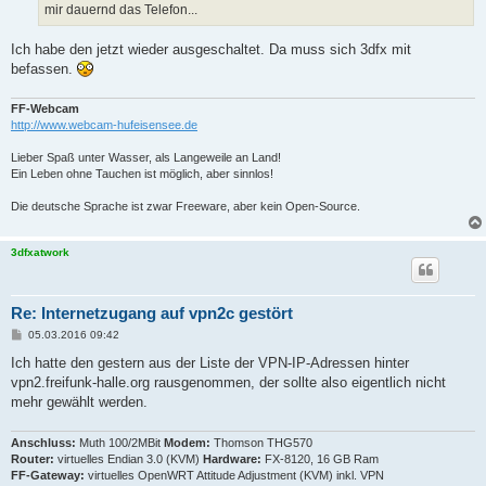
mir dauernd das Telefon...
Ich habe den jetzt wieder ausgeschaltet. Da muss sich 3dfx mit
befassen.
FF-Webcam
http://www.webcam-hufeisensee.de
Lieber Spaß unter Wasser, als Langeweile an Land!
Ein Leben ohne Tauchen ist möglich, aber sinnlos!
Die deutsche Sprache ist zwar Freeware, aber kein Open-Source.
3dfxatwork
Re: Internetzugang auf vpn2c gestört
B
05.03.2016 09:42
e
i
Ich hatte den gestern aus der Liste der VPN-IP-Adressen hinter
t
vpn2.freifunk-halle.org rausgenommen, der sollte also eigentlich nicht
r
a
mehr gewählt werden.
g
Anschluss:
Muth 100/2MBit
Modem:
Thomson THG570
Router:
virtuelles Endian 3.0 (KVM)
Hardware:
FX-8120, 16 GB Ram
FF-Gateway:
virtuelles OpenWRT Attitude Adjustment (KVM) inkl. VPN