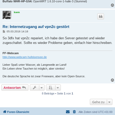
Buffalo WHR-HP-G54:
OpenWRT 1.6.10-core-1-halle-3 (Stummel)
kwm
Re: Internetzugang auf vpn2c gestört
B
05.03.2016 14:16
e
i
So 3dfx hat vpn2c repariert, ich habe den Server getestet und wieder
t
zugeschaltet. Sollte es wieder Probleme geben, einfach hier hinschreiben.
r
a
g
FF-Webcam
http://www.webcam-hufeisensee.de
Lieber Spaß unter Wasser, als Langeweile an Land!
Ein Leben ohne Tauchen ist möglich, aber sinnlos!
Die deutsche Sprache ist zwar Freeware, aber kein Open-Source.
Antworten
8 Beiträge • Seite
1
von
1
Gehe zu
Foren-Übersicht
Alle Zeiten sind
UTC+01:00