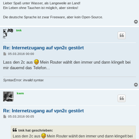
Lieber Spaß unter Wasser, als Langeweile an Land!
Ein Leben ohne Tauchen ist möglich, aber sinnlos!
Die deutsche Sprache ist zwar Freeware, aber kein Open-Source.
tmk
Re: Internetzugang auf vpn2c gestört
B
05.03.2016 00:00
e
i
Lass den 2c aus
Mein Router wählt den immer und dann klingelt bei
t
mir dauernd das Telefon...
r
a
g
SyntaxError: invalid syntax
kwm
Re: Internetzugang auf vpn2c gestört
B
05.03.2016 00:05
e
i
t
tmk hat geschrieben:
r
a
Lass den 2c aus
Mein Router wählt den immer und dann klingelt bei
g