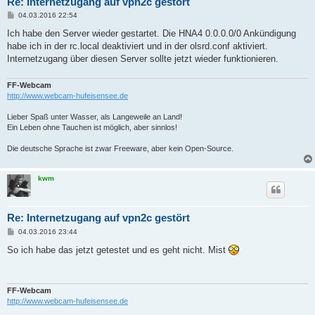
Re: Internetzugang auf vpn2c gestört
B
04.03.2016 22:54
e
i
Ich habe den Server wieder gestartet. Die HNA4 0.0.0.0/0 Ankündigung
t
habe ich in der rc.local deaktiviert und in der olsrd.conf aktiviert.
r
a
Internetzugang über diesen Server sollte jetzt wieder funktionieren.
g
FF-Webcam
http://www.webcam-hufeisensee.de
Lieber Spaß unter Wasser, als Langeweile an Land!
Ein Leben ohne Tauchen ist möglich, aber sinnlos!
Die deutsche Sprache ist zwar Freeware, aber kein Open-Source.
kwm
Re: Internetzugang auf vpn2c gestört
B
04.03.2016 23:44
e
i
So ich habe das jetzt getestet und es geht nicht. Mist
t
r
a
g
FF-Webcam
http://www.webcam-hufeisensee.de