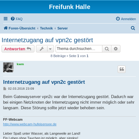
Freifunk Halle
FAQ
Anmelden
S
Foren-Übersicht
Technik
Server
u
Internetzugang auf vpn2c gestört
c
Suche
Erweiterte
Antworten
h
8 Beiträge • Seite
1
von
1
e
kwm
Internetzugang auf vpn2c gestört
B
02.03.2016 23:09
e
i
Beim Gatewayserver vpn2c war der Internetzugang gestört. Dadurch war
t
bei einigen Netzknoten der Internetzugang nicht immer möglich oder sehr
r
a
langsam. Diese Störung sollte jetzt wieder behoben sein.
g
FF-Webcam
http://www.webcam-hufeisensee.de
Lieber Spaß unter Wasser, als Langeweile an Land!
Ein Leben ohne Tauchen ist möglich, aber sinnlos!