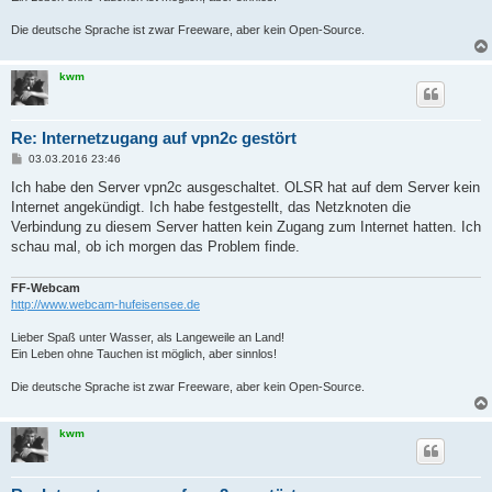
Die deutsche Sprache ist zwar Freeware, aber kein Open-Source.
kwm
Re: Internetzugang auf vpn2c gestört
B
03.03.2016 23:46
e
i
Ich habe den Server vpn2c ausgeschaltet. OLSR hat auf dem Server kein
t
Internet angekündigt. Ich habe festgestellt, das Netzknoten die
r
a
Verbindung zu diesem Server hatten kein Zugang zum Internet hatten. Ich
g
schau mal, ob ich morgen das Problem finde.
FF-Webcam
http://www.webcam-hufeisensee.de
Lieber Spaß unter Wasser, als Langeweile an Land!
Ein Leben ohne Tauchen ist möglich, aber sinnlos!
Die deutsche Sprache ist zwar Freeware, aber kein Open-Source.
kwm