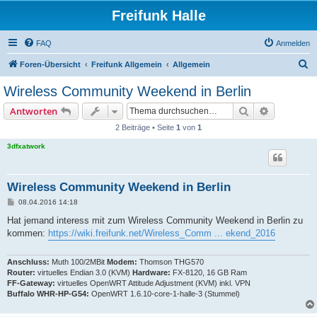
Freifunk Halle
FAQ
Anmelden
S
Foren-Übersicht
Freifunk Allgemein
Allgemein
u
Wireless Community Weekend in Berlin
c
Suche
Erweiterte
Antworten
h
2 Beiträge • Seite
1
von
1
e
3dfxatwork
Wireless Community Weekend in Berlin
B
08.04.2016 14:18
e
i
Hat jemand interess mit zum Wireless Community Weekend in Berlin zu
t
kommen:
https://wiki.freifunk.net/Wireless_Comm ... ekend_2016
r
a
g
Anschluss:
Muth 100/2MBit
Modem:
Thomson THG570
Router:
virtuelles Endian 3.0 (KVM)
Hardware:
FX-8120, 16 GB Ram
FF-Gateway:
virtuelles OpenWRT Attitude Adjustment (KVM) inkl. VPN
Buffalo WHR-HP-G54:
OpenWRT 1.6.10-core-1-halle-3 (Stummel)