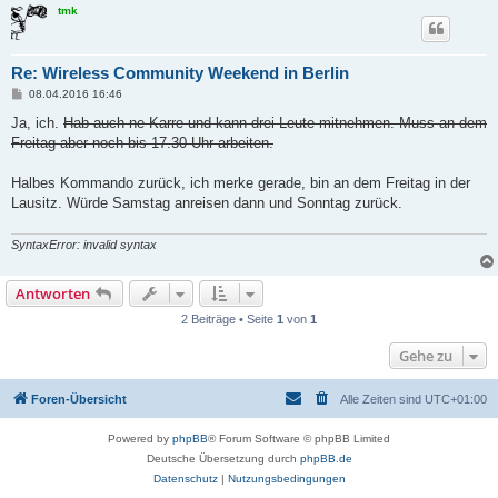
tmk
Re: Wireless Community Weekend in Berlin
B
08.04.2016 16:46
e
i
Ja, ich.
Hab auch ne Karre und kann drei Leute mitnehmen. Muss an dem
t
Freitag aber noch bis 17.30 Uhr arbeiten.
r
a
g
Halbes Kommando zurück, ich merke gerade, bin an dem Freitag in der
Lausitz. Würde Samstag anreisen dann und Sonntag zurück.
SyntaxError: invalid syntax
Antworten
2 Beiträge • Seite
1
von
1
Gehe zu
Foren-Übersicht
Alle Zeiten sind
UTC+01:00
Powered by
phpBB
® Forum Software © phpBB Limited
Deutsche Übersetzung durch
phpBB.de
Datenschutz
|
Nutzungsbedingungen