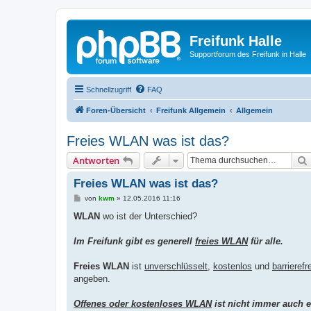
Freifunk Halle
Supportforum des Freifunk in Halle
Schnellzugriff
FAQ
Foren-Übersicht
Freifunk Allgemein
Allgemein
Freies WLAN was ist das?
Antworten
Freies WLAN was ist das?
B
von
kwm
»
12.05.2016 11:16
e
i
WLAN
wo ist der Unterschied?
t
r
a
Im Freifunk gibt es generell
freies WLAN
für alle.
g
Freies WLAN
ist
unverschlüsselt
,
kostenlos
und
barrierefre
angeben.
Offenes oder kostenloses WLAN
ist nicht immer auch 