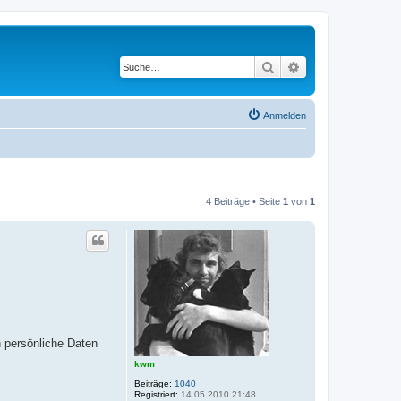
Suche
Erweiterte Suche
Anmelden
4 Beiträge • Seite
1
von
1
 persönliche Daten
kwm
Beiträge:
1040
Registriert:
14.05.2010 21:48