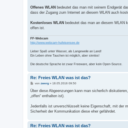
Offenes WLAN
bedeutet das man mit seinem Endgerät da
dass der Zugang zum Internet an diesem WLAN auch koste
Kostenloses WLAN
bedeutet das man an diesem WLAN kos
offen ist.
FF-Webcam
http://www.webcam-hufeisensee.de
Lieber Spaß unter Wasser, als Langeweile an Land!
Ein Leben ohne Tauchen ist möglich, aber sinnlos!
Die deutsche Sprache ist zwar Freeware, aber kein Open-Source.
Re: Freies WLAN was ist das?
B
von
zwerg
»
18.05.2016 09:50
e
i
Über diese Abgeenzungen kann man sicherlich diskutieren, z
t
„offen“ enthalten ist).
r
a
g
Jedenfalls ist unverschlüsselt keine Eigenschaft, mit der
Sicherheit der Kommunikation diese eher gefährdet.
Re: Freies WLAN was ist das?