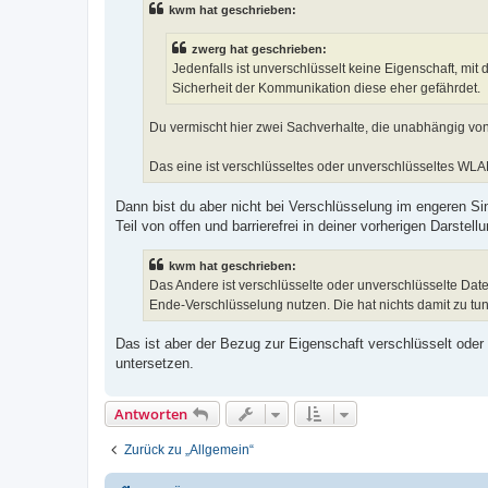
kwm hat geschrieben:
r
a
g
zwerg hat geschrieben:
Jedenfalls ist unverschlüsselt keine Eigenschaft, mi
Sicherheit der Kommunikation diese eher gefährdet.
Du vermischt hier zwei Sachverhalte, die unabhängig von
Das eine ist verschlüsseltes oder unverschlüsseltes WLAN
Dann bist du aber nicht bei Verschlüsselung im engeren Sin
Teil von offen und barrierefrei in deiner vorherigen Darstellu
kwm hat geschrieben:
Das Andere ist verschlüsselte oder unverschlüsselte Da
Ende-Verschlüsselung nutzen. Die hat nichts damit zu tun
Das ist aber der Bezug zur Eigenschaft verschlüsselt oder
untersetzen.
Antworten
Zurück zu „Allgemein“