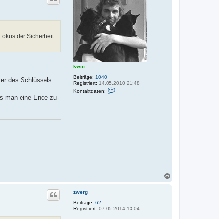
o
b
e
n
 Fokus der Sicherheit
kwm
Beiträge:
1040
zer des Schlüssels.
Registriert:
14.05.2010 21:48
K
Kontaktdaten:
o
ss man eine Ende-zu-
n
t
a
k
t
d
a
t
e
n
v
o
n
N
k
a
w
m
c
zwerg
h
o
Beiträge:
62
Registriert:
07.05.2014 13:04
b
e