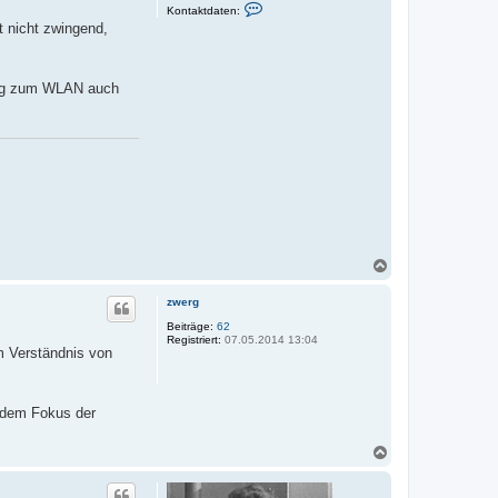
K
Kontaktdaten:
o
 nicht zwingend,
n
t
a
k
t
ang zum WLAN auch
d
a
t
e
n
v
o
n
k
w
m
N
a
c
zwerg
h
o
Beiträge:
62
Registriert:
07.05.2014 13:04
b
em Verständnis von
e
n
r dem Fokus der
N
a
c
h