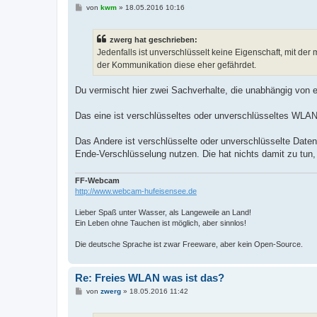
B
von
kwm
»
18.05.2016 10:16
e
i
t
zwerg hat geschrieben:
r
a
Jedenfalls ist unverschlüsselt keine Eigenschaft, mit de
g
der Kommunikation diese eher gefährdet.
Du vermischt hier zwei Sachverhalte, die unabhängig von e
Das eine ist verschlüsseltes oder unverschlüsseltes WLAN.
Das Andere ist verschlüsselte oder unverschlüsselte Dat
Ende-Verschlüsselung nutzen. Die hat nichts damit zu tun,
FF-Webcam
http://www.webcam-hufeisensee.de
Lieber Spaß unter Wasser, als Langeweile an Land!
Ein Leben ohne Tauchen ist möglich, aber sinnlos!
Die deutsche Sprache ist zwar Freeware, aber kein Open-Source.
Re: Freies WLAN was ist das?
B
von
zwerg
»
18.05.2016 11:42
e
i
t