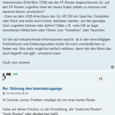
Internetrouter (Fritz!Box 7236) wie der FF-Router angeschlossen ist, auf
den FF-Router zugreifen ohne ein neues Kabel ziehen zu müssen und
dauernd dieses umstecken?
- Kann an dem USB-Anschluss des GL AR 150 ein Speicher, Festplatte
oder Stick und wofür auch immer, betrieben werden, auf den geneigte
User zugreifen können oder dürfen? Hätte z.B. viele GB an legal
erworbenen Hörbüchern oder Filmen zum "Ausleihen" oder Tauschen.
Ich bin auf entsprechende Informationen erpicht, da in den einschlägigen
Freifunkforen und Erklärungsseiten nichts für mich verständliches zu
finden war. Also bitte möglichst einfach erklären, damit der alte Mann das
auch begreift und ggfs. umsetzen kann.
Gruß vom stromer
tmk
Re: Störung des Internetzugangs
B
02.09.2018 16:32
e
i
Hi Stromer, erstes Problem erledigst du mit einer festen Route.
t
r
a
Gehe auf deiner Fritzbox zu der Einstellung, die "statische Routen",
g
"feste Routen" oder dergleichen heißt.