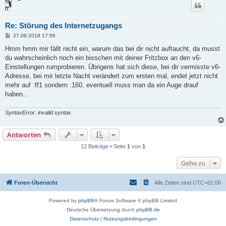
Re: Störung des Internetzugangs
B
27.09.2018 17:56
e
i
Hmm hmm mir fällt nicht ein, warum das bei dir nicht auftaucht, da musst
t
du wahrscheinlich noch ein bisschen mit deiner Fritzbox an den v6-
r
a
Einstellungen rumprobieren. Übrigens hat sich diese, bei dir vermisste v6-
g
Adresse, bei mir letzte Nacht verändert zum ersten mal, endet jetzt nicht
mehr auf :ff1 sondern :160, eventuell muss man da ein Auge drauf
haben...
SyntaxError: invalid syntax
Antworten
12 Beiträge • Seite
1
von
1
Gehe zu
Foren-Übersicht
Alle Zeiten sind
UTC+01:00
Powered by
phpBB
® Forum Software © phpBB Limited
Deutsche Übersetzung durch
phpBB.de
Datenschutz
|
Nutzungsbedingungen