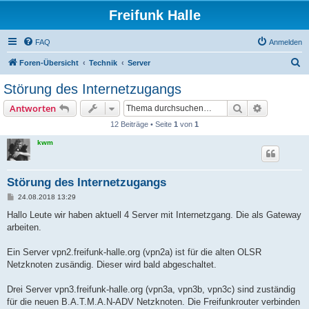
Freifunk Halle
FAQ
Anmelden
S
Foren-Übersicht
Technik
Server
u
Störung des Internetzugangs
c
Suche
Erweiterte
Antworten
h
12 Beiträge • Seite
1
von
1
e
kwm
Störung des Internetzugangs
B
24.08.2018 13:29
e
i
Hallo Leute wir haben aktuell 4 Server mit Internetzgang. Die als Gateway
t
arbeiten.
r
a
g
Ein Server vpn2.freifunk-halle.org (vpn2a) ist für die alten OLSR
Netzknoten zusändig. Dieser wird bald abgeschaltet.
Drei Server vpn3.freifunk-halle.org (vpn3a, vpn3b, vpn3c) sind zuständig
für die neuen B.A.T.M.A.N-ADV Netzknoten. Die Freifunkrouter verbinden