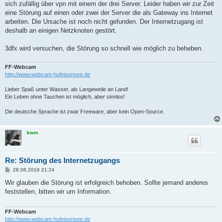
sich zufällig über vpn mit einem der drei Server. Leider haben wir zur Zeit
eine Störung auf einen oder zwei der Server die als Gateway ins Internet
arbeiten. Die Ursache ist noch nicht gefunden. Der Internetzugang ist
deshalb an einigen Netzknoten gestört.
3dfx wird versuchen, die Störung so schnell wie möglich zu beheben.
FF-Webcam
http://www.webcam-hufeisensee.de
Lieber Spaß unter Wasser, als Langeweile an Land!
Ein Leben ohne Tauchen ist möglich, aber sinnlos!
Die deutsche Sprache ist zwar Freeware, aber kein Open-Source.
kwm
Re: Störung des Internetzugangs
B
28.08.2018 21:24
e
i
Wir glauben die Störung ist erfolgreich behoben. Sollte jemand anderes
t
feststellen, bitten wir um Information.
r
a
g
FF-Webcam
http://www.webcam-hufeisensee.de