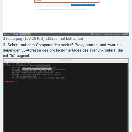
3-route.png (160.26 KiB) 111256 mal betrachtet
3. Schritt: auf dem Computer den socks5-Proxy starten, und zwar zu
derjenigen v6-Adresse des br-client-Interfaces des Freifunkrouters, die
mit "fd" beginnt.