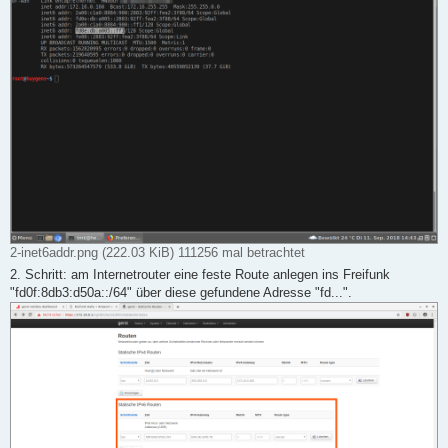
2-inet6addr.png (222.03 KiB) 111256 mal betrachtet
2. Schritt: am Internetrouter eine feste Route anlegen ins Freifunk
"fd0f:8db3:d50a::/64" über diese gefundene Adresse "fd...".