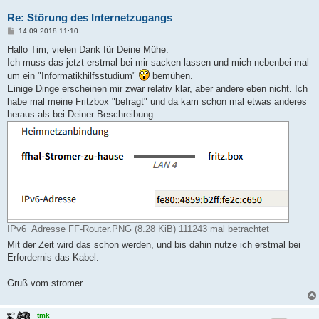
Re: Störung des Internetzugangs
B
14.09.2018 11:10
e
i
Hallo Tim, vielen Dank für Deine Mühe.
t
Ich muss das jetzt erstmal bei mir sacken lassen und mich nebenbei mal
r
a
um ein "Informatikhilfsstudium"
bemühen.
g
Einige Dinge erscheinen mir zwar relativ klar, aber andere eben nicht. Ich
habe mal meine Fritzbox "befragt" und da kam schon mal etwas anderes
heraus als bei Deiner Beschreibung:
IPv6_Adresse FF-Router.PNG (8.28 KiB) 111243 mal betrachtet
Mit der Zeit wird das schon werden, und bis dahin nutze ich erstmal bei
Erfordernis das Kabel.
Gruß vom stromer
tmk