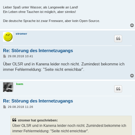
Lieber Spaß unter Wasser, als Langeweile an Land!
Ein Leben ohne Tauchen ist möglich, aber sinnlos!
Die deutsche Sprache ist zwar Freeware, aber kein Open-Source.
stromer
Re: Störung des Internetzugangs
B
29.08.2018 10:41
e
i
Über OLSR und in Kanena leider noch nicht. Zumindest bekomme ich
t
immer Fehlermeldung: "Seite nicht erreichbar".
r
a
g
kwm
Re: Störung des Internetzugangs
B
29.08.2018 11:26
e
i
t
stromer hat geschrieben:
r
a
Über OLSR und in Kanena leider noch nicht. Zumindest bekomme ich
g
immer Fehlermeldung: "Seite nicht erreichbar".