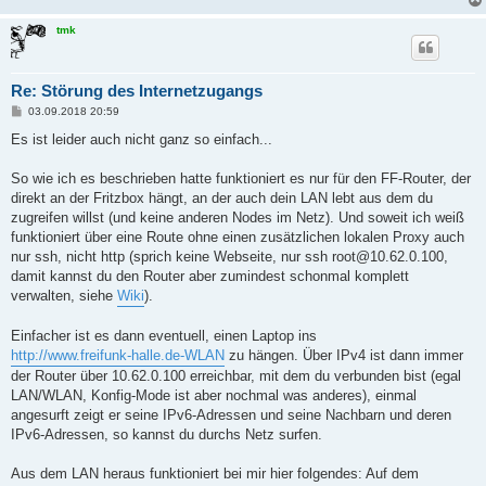
tmk
Re: Störung des Internetzugangs
B
03.09.2018 20:59
e
i
Es ist leider auch nicht ganz so einfach...
t
r
a
So wie ich es beschrieben hatte funktioniert es nur für den FF-Router, der
g
direkt an der Fritzbox hängt, an der auch dein LAN lebt aus dem du
zugreifen willst (und keine anderen Nodes im Netz). Und soweit ich weiß
funktioniert über eine Route ohne einen zusätzlichen lokalen Proxy auch
nur ssh, nicht http (sprich keine Webseite, nur ssh root@10.62.0.100,
damit kannst du den Router aber zumindest schonmal komplett
verwalten, siehe
Wiki
).
Einfacher ist es dann eventuell, einen Laptop ins
http://www.freifunk-halle.de-WLAN
zu hängen. Über IPv4 ist dann immer
der Router über 10.62.0.100 erreichbar, mit dem du verbunden bist (egal
LAN/WLAN, Konfig-Mode ist aber nochmal was anderes), einmal
angesurft zeigt er seine IPv6-Adressen und seine Nachbarn und deren
IPv6-Adressen, so kannst du durchs Netz surfen.
Aus dem LAN heraus funktioniert bei mir hier folgendes: Auf dem