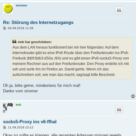
stromer
Re: Störung des Internetzugangs
B
04.09.2018 11:38
e
i
t
tmk hat geschrieben:
r
a
Aus dem LAN heraus funktioniert bei mir hier folgendes: Auf dem
g
Internetrouter gibt es eine IPv6-Route über den Freifunkrouter ins IPv6-
Freifunk (fd0f:8db3:d50a::/64) und es gibt einen IPv6-socks5-Proxy von
meinem Rechner aus auf den Freifunkrouter. Den Proxy erstelle ich mit
ssh und surfe ihn im Firefox an. Damit gehts. Wenn ich das
aufschreiben soll, wie man das macht, sag/sagt bitte Bescheid.
Oh ja, bitte gerne, mindestens für mich mal!
Danke vom stromer
tmk
socks5-Proxy ins v6-ffhal
B
11.09.2018 15:12
e
i
Okay so sollte es klappen, alle gezeigten Adressen müssen jeweils