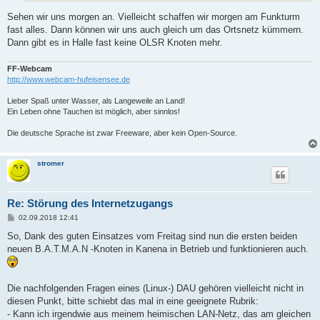
Sehen wir uns morgen an. Vielleicht schaffen wir morgen am Funkturm
fast alles. Dann können wir uns auch gleich um das Ortsnetz kümmern.
Dann gibt es in Halle fast keine OLSR Knoten mehr.
FF-Webcam
http://www.webcam-hufeisensee.de
Lieber Spaß unter Wasser, als Langeweile an Land!
Ein Leben ohne Tauchen ist möglich, aber sinnlos!
Die deutsche Sprache ist zwar Freeware, aber kein Open-Source.
stromer
Re: Störung des Internetzugangs
B
02.09.2018 12:41
e
i
So, Dank des guten Einsatzes vom Freitag sind nun die ersten beiden
t
neuen B.A.T.M.A.N -Knoten in Kanena in Betrieb und funktionieren auch.
r
a
g
Die nachfolgenden Fragen eines (Linux-) DAU gehören vielleicht nicht in
diesen Punkt, bitte schiebt das mal in eine geeignete Rubrik:
- Kann ich irgendwie aus meinem heimischen LAN-Netz, das am gleichen