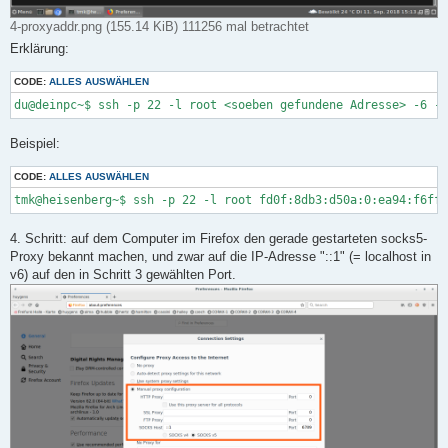
4-proxyaddr.png (155.14 KiB) 111256 mal betrachtet
Erklärung:
CODE:
ALLES AUSWÄHLEN
du@deinpc~$ ssh -p 22 -l root <soeben gefundene Adresse> -6 -f
Beispiel:
CODE:
ALLES AUSWÄHLEN
tmk@heisenberg~$ ssh -p 22 -l root fd0f:8db3:d50a:0:ea94:f6ff:
4. Schritt: auf dem Computer im Firefox den gerade gestarteten socks5-
Proxy bekannt machen, und zwar auf die IP-Adresse "::1" (= localhost in
v6) auf den in Schritt 3 gewählten Port.