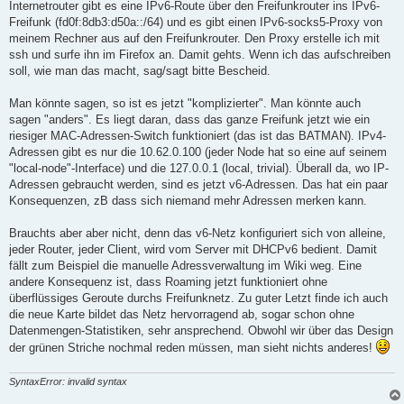
Internetrouter gibt es eine IPv6-Route über den Freifunkrouter ins IPv6-
Freifunk (fd0f:8db3:d50a::/64) und es gibt einen IPv6-socks5-Proxy von
meinem Rechner aus auf den Freifunkrouter. Den Proxy erstelle ich mit
ssh und surfe ihn im Firefox an. Damit gehts. Wenn ich das aufschreiben
soll, wie man das macht, sag/sagt bitte Bescheid.
Man könnte sagen, so ist es jetzt "komplizierter". Man könnte auch
sagen "anders". Es liegt daran, dass das ganze Freifunk jetzt wie ein
riesiger MAC-Adressen-Switch funktioniert (das ist das BATMAN). IPv4-
Adressen gibt es nur die 10.62.0.100 (jeder Node hat so eine auf seinem
"local-node"-Interface) und die 127.0.0.1 (local, trivial). Überall da, wo IP-
Adressen gebraucht werden, sind es jetzt v6-Adressen. Das hat ein paar
Konsequenzen, zB dass sich niemand mehr Adressen merken kann.
Brauchts aber aber nicht, denn das v6-Netz konfiguriert sich von alleine,
jeder Router, jeder Client, wird vom Server mit DHCPv6 bedient. Damit
fällt zum Beispiel die manuelle Adressverwaltung im Wiki weg. Eine
andere Konsequenz ist, dass Roaming jetzt funktioniert ohne
überflüssiges Geroute durchs Freifunknetz. Zu guter Letzt finde ich auch
die neue Karte bildet das Netz hervorragend ab, sogar schon ohne
Datenmengen-Statistiken, sehr ansprechend. Obwohl wir über das Design
der grünen Striche nochmal reden müssen, man sieht nichts anderes!
SyntaxError: invalid syntax