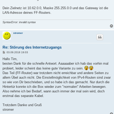
Dein Zielnetz ist 10.62.0.0, Maske 255.255.0.0 und das Gateway ist die
LAN-Adresse deines FF-Routers.
SyntaxError: invalid syntax
stromer
Re: Störung des Internetzugangs
B
03.09.2018 19:03
e
i
Hallo Tim,
t
besten Dank für die schnelle Antwort. Aaaaaaber ich hab das vorhin mal
r
a
probiert, leider scheint das keine gute Variante zu sein.
g
Das Teil (FF-Router) war trotzdem nicht erreichbar und andere Seiten zu
allem Übel auch nicht. Die Einstellmöglichkeit von IPv4-Routen sind zwar
so wie von Dir beschrieben, und so habe ich das gemacht. Nur durch die
Hintertür konnte ich die Box wieder zum "normalen" Arbeiten bewegen.
Also nehme ich bei Bedarf, wann auch immer der mal sein wird, doch
erstmal das separate Kabel.
Trotzdem Danke und Gruß
stromer