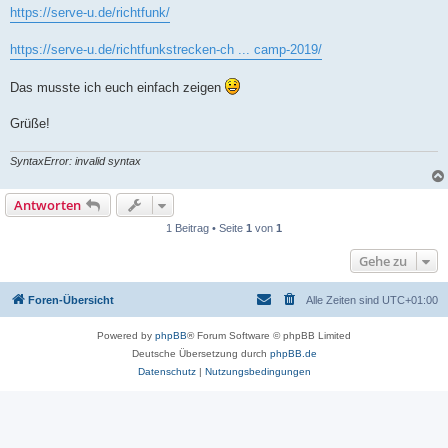
https://serve-u.de/richtfunk/
https://serve-u.de/richtfunkstrecken-ch ... camp-2019/
Das musste ich euch einfach zeigen
Grüße!
SyntaxError: invalid syntax
Antworten
1 Beitrag • Seite
1
von
1
Gehe zu
Foren-Übersicht
Alle Zeiten sind
UTC+01:00
Powered by
phpBB
® Forum Software © phpBB Limited
Deutsche Übersetzung durch
phpBB.de
Datenschutz
|
Nutzungsbedingungen