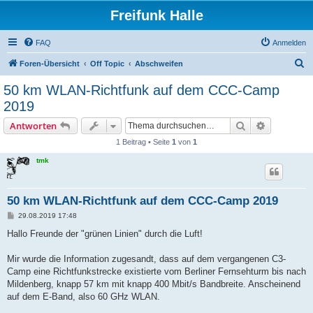
Freifunk Halle
FAQ
Anmelden
S
Foren-Übersicht
Off Topic
Abschweifen
u
50 km WLAN-Richtfunk auf dem CCC-Camp
c
2019
h
Suche
Erweiterte
Antworten
e
1 Beitrag • Seite
1
von
1
tmk
50 km WLAN-Richtfunk auf dem CCC-Camp 2019
B
29.08.2019 17:48
e
i
Hallo Freunde der "grünen Linien" durch die Luft!
t
r
a
Mir wurde die Information zugesandt, dass auf dem vergangenen C3-
g
Camp eine Richtfunkstrecke existierte vom Berliner Fernsehturm bis nach
Mildenberg, knapp 57 km mit knapp 400 Mbit/s Bandbreite. Anscheinend
auf dem E-Band, also 60 GHz WLAN.